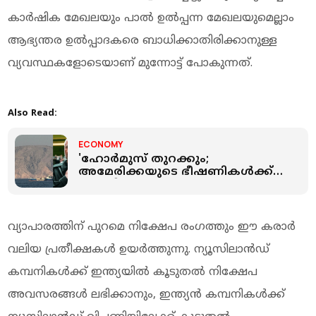
കാർഷിക മേഖലയും പാൽ ഉൽപ്പന്ന മേഖലയുമെല്ലാം
ആഭ്യന്തര ഉൽപ്പാദകരെ ബാധിക്കാതിരിക്കാനുള്ള
വ്യവസ്ഥകളോടെയാണ് മുന്നോട്ട് പോകുന്നത്.
Also Read:
ECONOMY
'ഹോർമുസ് തുറക്കും;
അമേരിക്കയുടെ ഭീഷണികൾക്ക്
മുൻപിലല്ല, ഇറാന്റെ
നിയന്ത്രണത്തിൽ';
തറപ്പിച്ചുപറഞ്ഞ് ബാഗെർ
ഗലിബാഫ്
വ്യാപാരത്തിന് പുറമെ നിക്ഷേപ രംഗത്തും ഈ കരാർ
വലിയ പ്രതീക്ഷകൾ ഉയർത്തുന്നു. ന്യൂസിലാൻഡ്
കമ്പനികൾക്ക് ഇന്ത്യയിൽ കൂടുതൽ നിക്ഷേപ
അവസരങ്ങൾ ലഭിക്കാനും, ഇന്ത്യൻ കമ്പനികൾക്ക്