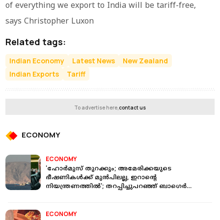
of everything we export to India will be tariff-free,
says Christopher Luxon
Related tags:
Indian Economy
Latest News
New Zealand
Indian Exports
Tariff
To advertise here,
contact us
ECONOMY
ECONOMY
'ഹോർമുസ് തുറക്കും; അമേരിക്കയുടെ
ഭീഷണികൾക്ക് മുൻപിലല്ല, ഇറാന്റെ
നിയന്ത്രണത്തിൽ'; തറപ്പിച്ചുപറഞ്ഞ് ബാഗെർ
ഗലിബാഫ്
ECONOMY