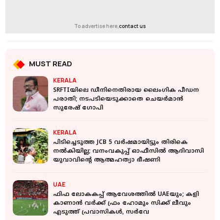
To advertise here,
contact us
MUST READ
KERALA
SRFTIയിലെ ഡീനിനെതിരായ ലൈംഗിക പീഡന
പരാതി; നടപടിയെടുക്കാതെ ചെയര്‍മാന്‍
സുരേഷ് ഗോപി
KERALA
പിടിച്ചെടുത്ത JCB 5 വർഷമായിട്ടും തിരികെ
നൽകിയില്ല; വനംവകുപ്പ് ഓഫീസില്‍ ആദിവാസി
യുവാവിന്റെ ആത്മഹത്യാ ഭീഷണി
UAE
ഫിഫ ലോകകപ്പ് ആവേശത്തിൽ UAEയും; കളി
കാണാൻ വർക്ക് ഫ്രം ഹോമും സിക്ക് ലീവും
എടുത്ത് പ്രവാസികൾ, സർവേ