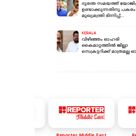
ദുരന്ത സമയത്ത് യോജിപ്
ഉണ്ടാക്കുന്നതിനു പകരം
മുഖ്യമന്ത്രി ഭിന്നിപ്പ്
ഉണ്ടാക്കുന്നു: മുഹമ്മദ്
റിയാസ്
KERALA
വിഴിഞ്ഞം ഓഹരി
കൈമാറ്റത്തില്‍ ജില്ലാ
സെക്രട്ടറിക്ക് മാത്രമല്ല
മലയാളിക്കും താല്‍പര്യമു
കെ കെ രാഗേഷ്
rter Life
Reporter Middle East
Repo