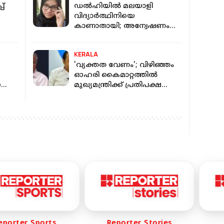
പ്
ഡല്‍ഹിയില്‍ മലയാളി
വിദ്യാര്‍ത്ഥിനിയെ
കാണാതായി; അന്വേഷണം
ഊർജിതം
KERALA
'വ്യക്തത വേണം'; വിഴിഞ്ഞം
ഓഹരി കൈമാറ്റത്തില്‍
 ഓരോ
മുഖ്യമന്ത്രിക്ക് പ്രതിപക്ഷ
ണ്ട്;
നേതാവിന്റെ കത്ത്
rter Sports
Reporter Stories
R