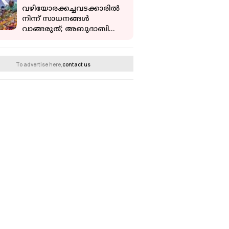
പ്രതിരോധ മന്ത്രാലയം
വഴിയോരക്കച്ചവടക്കാരിൽ
നിന്ന് സാധനങ്ങൾ
വാങ്ങരുത്; അബുദാബി
നിവാസികൾക്ക് കർശന
മുന്നറിയിപ്പ്
To advertise here,
contact us