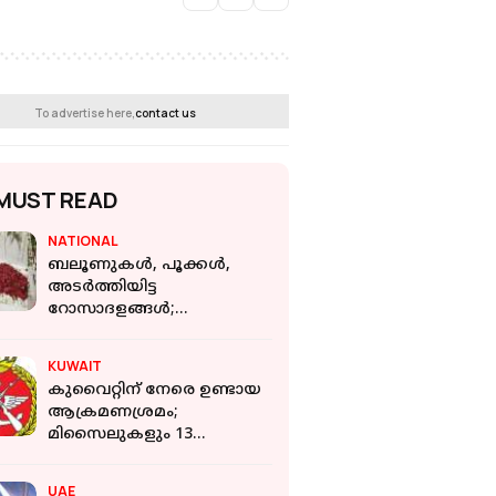
To advertise here,
contact us
MUST READ
NATIONAL
ബലൂണുകൾ, പൂക്കൾ,
അടർത്തിയിട്ട
റോസാദളങ്ങൾ;
'സഞ്ചരിക്കുന്ന ഹണിമൂൺ
സ്യൂട്ടോ' എന്ന്
KUWAIT
റെയിവേയോട് സോഷ്യൽ
കുവൈറ്റിന് നേരെ ഉണ്ടായ
മീഡിയ
ആക്രമണശ്രമം;
മിസൈലുകളും 13
ഡ്രോണുകളും
വെടിവെച്ചിട്ടതായി
UAE