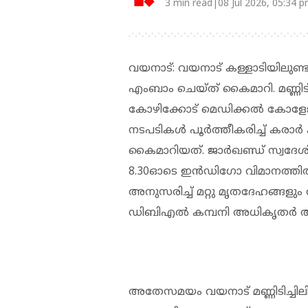
3 min read|08 Jul 2026, 05:34 
വയനാട്: വയനാട് കള്ളാടിയിലുണ്ടായ
എംബാം ചെയ്ത് കൈമാറി. മണ്ണിടിച്ച
കോഴിക്കോട് മെഡിക്കല്‍ കോളേജ
നടപടികള്‍ പൂര്‍ത്തീകരിച്ച് കരാ
കൈമാറിയത്. ജാര്‍ഖണ്ഡ് സ്വദേ
8.30ഓടെ ഇന്‍ഡിഗോ വിമാനത്തില്‍
അനുസരിച്ച് മറ്റു മൃതദേഹങ്ങളും
ഡിബിഎല്‍ കമ്പനി അധികൃതര്‍ അറ
അതേസമയം വയനാട് മണ്ണിടിച്