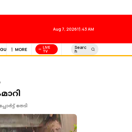
Aug 7, 2026
11:43 AM
Searc
LIVE
GULF NEWS
MORE
h
TV
‍
ൈമാറി
ര്‍ട്ട് തേടി