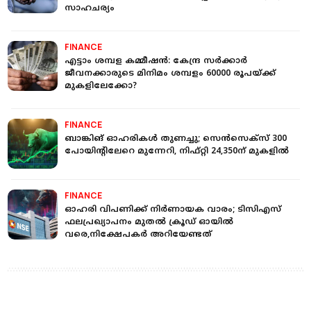
സാഹചര്യം
FINANCE
എട്ടാം ശമ്പള കമ്മീഷന്‍: കേന്ദ്ര സർക്കാർ
ജീവനക്കാരുടെ മിനിമം ശമ്പളം 60000 രൂപയ്ക്ക്
മുകളിലേക്കോ?
FINANCE
ബാങ്കിങ് ഓഹരികൾ തുണച്ചു; സെൻസെക്സ് 300
പോയിന്റിലേറെ മുന്നേറി, നിഫ്റ്റി 24,350ന് മുകളിൽ
FINANCE
ഓഹരി വിപണിക്ക് നിർണായക വാരം; ടിസിഎസ്
ഫലപ്രഖ്യാപനം മുതൽ ക്രൂഡ് ഓയിൽ
വരെ,നിക്ഷേപകർ അറിയേണ്ടത്