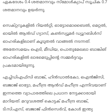
ഏകദേശം 0.4 ശതമാനവും സ്മോൾക്യാപ് സൂചിക 0.7
ശതമാനവും ഉയർന്നു.
സെക്റ്ററുകളിൽ റിയൽറ്റി, ഓട്ടോമൊബൈൽ, മെറ്റൽ,
ഓയിൽ ആൻഡ് ഗ്യാസ്, കൺസ്യൂമർ ഡ്യൂറബിൾസ്
ഓഹരികളിലാണ് കൂടുതൽ വാങ്ങൽ നടന്നത്.
അതേസമയം ഐടി, മീഡിയ, പൊതുമേഖലാ ബാങ്കിങ്
ഓഹരികളിൽ ലാഭമെടുപ്പിന്റെ സമ്മർദ്ദവും
പ്രകടമായിരുന്നു.
എച്ച്‌ഡിഎഫ്‌സി ബാങ്ക്, ഹിൻഡാൽകോ, ഒഎൻജിസി,
ബജാജ് ഓട്ടോ, മഹീന്ദ്ര ആൻഡ് മഹീന്ദ്ര എന്നിവയാണ്
ഇന്നത്തെ വ്യാപാരത്തിലെ പ്രധാന നേട്ടക്കാരായി
മാറിയത്. മറുവശത്ത് കൊട്ടക് മഹീന്ദ്ര ബാങ്ക്,
ടി.സി.എസ്, ബജാജ് ഫിൻസെർവ്, കോൾ ഇന്ത്യ