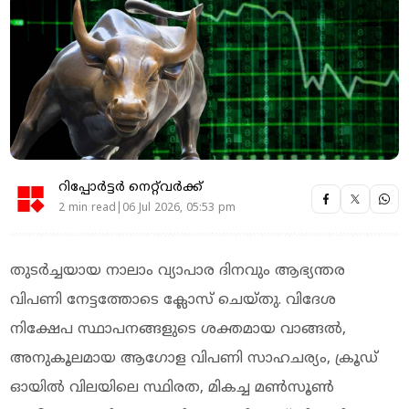
റിപ്പോർട്ടർ നെറ്റ്‌വര്‍ക്ക്‌
2 min read|06 Jul 2026, 05:53 pm
തുടർച്ചയായ നാലാം വ്യാപാര ദിനവും ആഭ്യന്തര
വിപണി നേട്ടത്തോടെ ക്ലോസ് ചെയ്തു. വിദേശ
നിക്ഷേപ സ്ഥാപനങ്ങളുടെ ശക്തമായ വാങ്ങൽ,
അനുകൂലമായ ആഗോള വിപണി സാഹചര്യം, ക്രൂഡ്
ഓയിൽ വിലയിലെ സ്ഥിരത, മികച്ച മൺസൂൺ