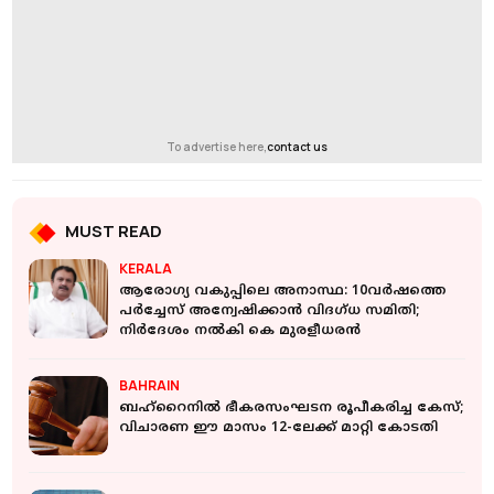
To advertise here,
contact us
MUST READ
KERALA
ആരോഗ്യ വകുപ്പിലെ അനാസ്ഥ: 10വർഷത്തെ
പർച്ചേസ് അന്വേഷിക്കാന്‍ വിദഗ്ധ സമിതി;
നിർദേശം നൽകി കെ മുരളീധരന്‍
BAHRAIN
ബഹ്റൈനിൽ ഭീകരസംഘടന രൂപീകരിച്ച കേസ്;
വിചാരണ ഈ മാസം 12-ലേക്ക് മാറ്റി കോടതി