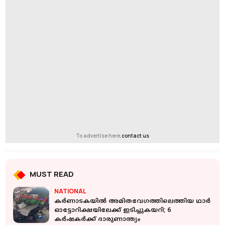
To advertise here,
contact us
MUST READ
NATIONAL
കർണാടകയിൽ അമിതവേഗത്തിലെത്തിയ ഥാർ
ഓട്ടോറിക്ഷയിലേക്ക് ഇടിച്ചുകയറി; 6
കർഷകർക്ക് ദാരുണാന്ത്യം