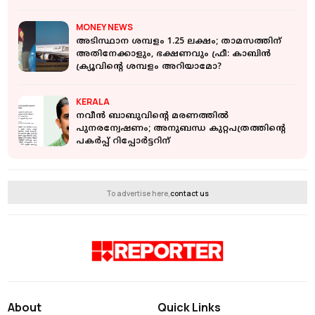
MONEY NEWS
അടിസ്ഥാന ശമ്പളം 1.25 ലക്ഷം; താമസത്തിന്
അതിനേക്കാളും, ഭക്ഷണവും ഫ്രീ: കാബിൻ
ക്ര്യൂവിൻ്റെ ശമ്പളം അറിയാമോ?
KERALA
നവീൻ ബാബുവിന്‍റെ മരണത്തിൽ
പുനരന്വേഷണം; അനുബന്ധ കുറ്റപത്രത്തിന്റെ
പകർപ്പ് റിപ്പോർട്ടറിന്
To advertise here,
contact us
About
Quick Links