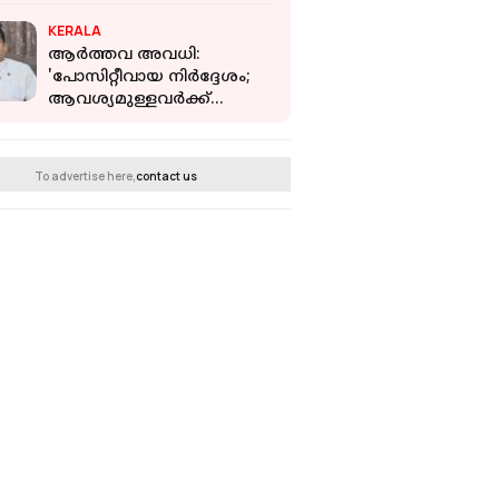
നിർമ്മാതാക്കൾക്കെതിരെ
KERALA
കേസെടുക്കും
ആർത്തവ അവധി:
'പോസിറ്റീവായ നിർദ്ദേശം;
ആവശ്യമുള്ളവർക്ക്
അവധിയെടുക്കാം': മന്ത്രി
എൻ ഷംസുദ്ദീൻ
റിപ്പോര്‍ട്ടറിനോട്
To advertise here,
contact us