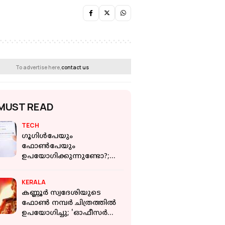
To advertise here,
contact us
MUST READ
TECH
ഗൂഗിൾപേയും
ഫോൺപേയും
ഉപയോഗിക്കുന്നുണ്ടോ?;
ഈ സെറ്റിംഗ്‌സ്
ഓണാക്കിയിട്ടില്ലെങ്കിൽ
KERALA
തട്ടിപ്പിനിരയാകും
കണ്ണൂർ സ്വദേശിയുടെ
ഫോൺ നമ്പർ ചിത്രത്തിൽ
ഉപയോഗിച്ചു; 'ഓഫീസർ
ഓൺ ഡ്യൂട്ടി'