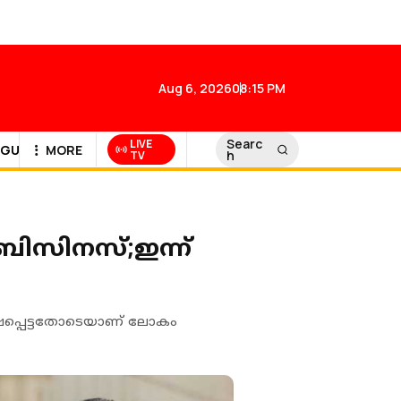
Aug 6, 2026
08:15 PM
Searc
LIVE
GULF NEWS
MORE
h
TV
ബിസിനസ്;ഇന്ന്
്യക്ഷപ്പെട്ടതോടെയാണ് ലോകം