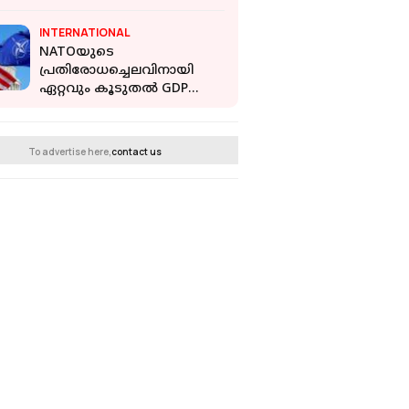
അവലോകന യോഗം
പൂര്‍ത്തിയായി
INTERNATIONAL
NATOയുടെ
പ്രതിരോധച്ചെലവിനായി
ഏറ്റവും കൂടുതൽ GDP
വിഹിതം ഉപയോ​ഗിക്കുന്നത്
US അല്ല; മുന്നിൽ 3
ബാൾട്ടിക് രാജ്യങ്ങൾ
To advertise here,
contact us