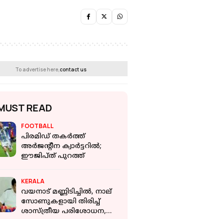
To advertise here,
contact us
MUST READ
FOOTBALL
പിരമിഡ് തകർത്ത്
അർജന്റീന ക്വാർട്ടറിൽ;
ഈജിപ്ത് പുറത്ത്
KERALA
വയനാട് മണ്ണിടിച്ചില്‍, നാല്
സോണുകളായി തിരിച്ച്
ശാസ്ത്രീയ പരിശോധന,