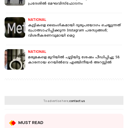
പ്രദേശിൽ മേഘവിസ്ഫോടനം
NATIONAL
കുട്ടികളെ ലൈംഗികമായി ദുരുപയോഗം ചെയ്യുന്നത്
പ്രോത്സാഹിപ്പിക്കുന്ന Instagram പരസ്യങ്ങള്‍;
വിശദീകരണവുമായി മെറ്റ
NATIONAL
മരുമകളെ മുറിയില്‍ പൂട്ടിയിട്ട ശേഷം പീഡിപ്പിച്ചു; 58
കാരനായ റെയില്‍വേ എഞ്ചിനീയര്‍ അറസ്റ്റില്‍
To advertise here,
contact us
MUST READ