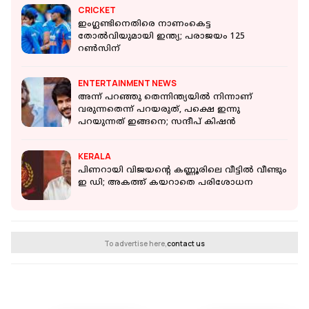
CRICKET
ഇംഗ്ലണ്ടിനെതിരെ നാണംകെട്ട
തോൽവിയുമായി ഇന്ത്യ; പരാജയം 125
റൺസിന്
ENTERTAINMENT NEWS
അന്ന് പറഞ്ഞു തെന്നിന്ത്യയിൽ നിന്നാണ്
വരുന്നതെന്ന് പറയരുത്, പക്ഷെ ഇന്നു
പറയുന്നത് ഇങ്ങനെ; സന്ദീപ് കിഷൻ
KERALA
പിണറായി വിജയന്റെ കണ്ണൂരിലെ വീട്ടില്‍ വീണ്ടും
ഇ ഡി; അകത്ത് കയറാതെ പരിശോധന
To advertise here,
contact us