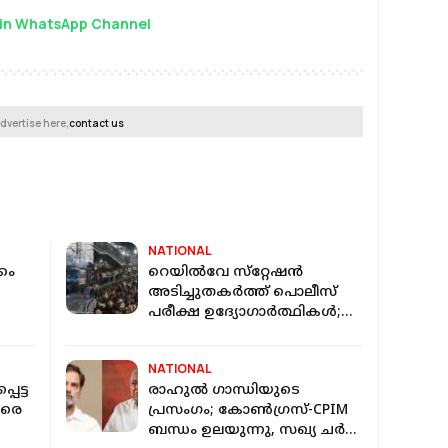
in WhatsApp Channel
dvertise here,
contact us
NATIONAL
കം
റെയില്‍വേ സ്‌റ്റേഷന്‍
അടിച്ചുതകര്‍ത്ത് പൊലീസ്
പരീക്ഷ ഉദ്യോഗാര്‍ത്ഥികള്‍;
പട്‌നയില്‍ വന്‍ സംഘര്‍ഷം
ം
NATIONAL
പെട്ട
രാഹുൽ ഗാന്ധിയുടെ
ിരെ
പ്രസംഗം; കോൺഗ്രസ്-CPIM
ബന്ധം ഉലയുന്നു, സഖ്യ ചർച്ച