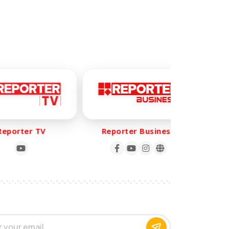
orter TV
Reporter Business
Re