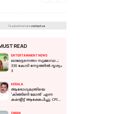
To advertise here,
contact us
MUST READ
ENTERTAINMENT NEWS
ലാലേട്ടനെന്താ സുമ്മാവാ...;
330 കോടി നേട്ടത്തില്‍ ദൃശ്യം
3
KERALA
ആരോഗ്യമന്ത്രിയെ
'കിങ്ങിണി മോന്‍' എന്ന
കമന്റിട്ട് ആക്ഷേപിച്ചു; CPIM
പ്രവര്‍ത്തകനെതിരെ
കലാപാഹ്വാനത്തിന് കേസ്
OMAN