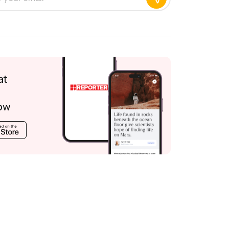
at
ow