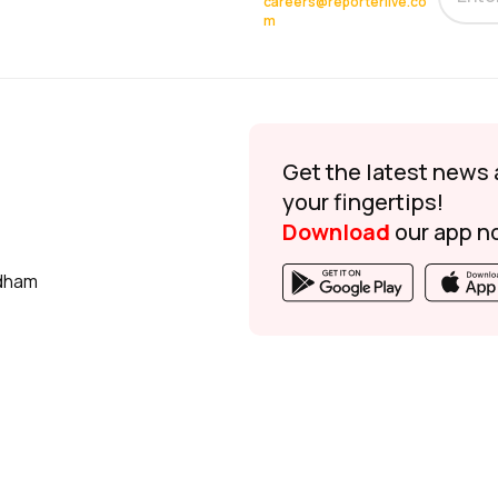
careers@reporterlive.co
m
Get the latest news 
your fingertips!
Download
our app n
udham