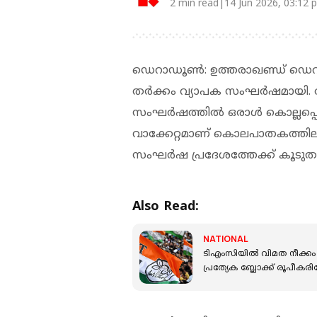
2 min read|14 Jun 2026, 03:12 
ഡെറാഡൂൺ: ഉത്തരാഖണ്ഡ് ഡെറാ
തര്‍ക്കം വ്യാപക സംഘര്‍ഷമായി. ര
സംഘര്‍ഷത്തില്‍ ഒരാള്‍ കൊല്ലപ്പ
വാക്കേറ്റമാണ് കൊലപാതകത്തിലു
സംഘര്‍ഷ പ്രദേശത്തേക്ക് കൂടുതല്‍
Also Read:
NATIONAL
ടിഎംസിയില്‍ വിമത നീക്ക
പ്രത്യേക ബ്ലോക്ക് രൂപീകരിച്