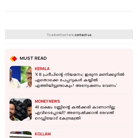
To advertise here,
contact us
MUST READ
KERALA
'K B പ്രദീപിന്റെ നിയമനം; ഇരുന്ന മണിക്കൂറിൽ
ഏതൊക്കെ പേപ്പറുകൾ കയ്യിൽ
എത്തിയിട്ടുണ്ടാകും? അന്വേഷണം വേണം'
MONEY NEWS
40 ലക്ഷം ടണ്ണിന്റെ കൽക്കരി കാണാനില്ല;
എവിടെപ്പോയി? അന്വേഷിക്കാൻ രേവന്ത്
റെഡ്ഡിയോട് കേന്ദ്രമന്ത്രി
KOLLAM