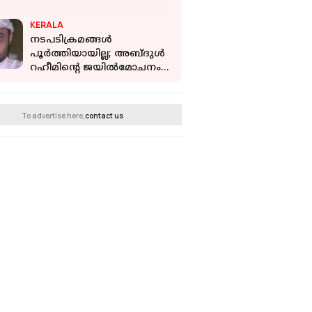
പൂര്‍ത്തിയാക്കണം'; കര്‍ശന
നിര്‍ദേശവുമായി കോടതി
KERALA
നടപടിക്രമങ്ങൾ
പൂർത്തിയായില്ല; അബ്ദുൾ
റഹീമിന്റെ ജയിൽമോചനം
വൈകും
To advertise here,
contact us