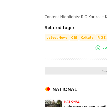
Content Highlights: R G Kar case K
Related tags:
Latest News
CBI
Kolkata
R G K
Jo
To a
NATIONAL
NATIONAL
ഗർഭകാല പരിചരണത്തി