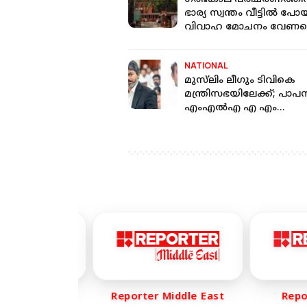
ഭാര്യ സ്വന്തം വീട്ടിൽ പോയ
വിവാഹ മോചനം വേണമെ
ഭർത്താവ്; നിഷേധിച്ച് 
NATIONAL
മുസ്‌ലിം ലീഗും ടിവികെ
മന്ത്രിസഭയിലേക്ക്; പാ
എംഎല്‍എ എ എം
ഷാജഹാന്‍ മന്ത്രിയാകും
er Life
Reporter Middle East
Report