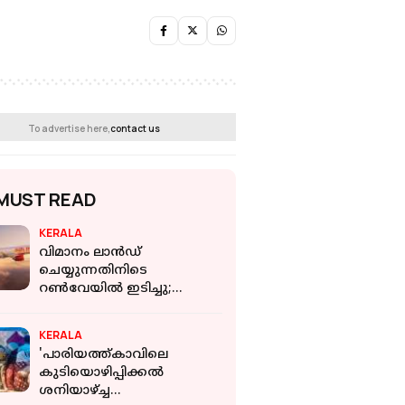
To advertise here,
contact us
MUST READ
KERALA
വിമാനം ലാൻഡ്
ചെയ്യുന്നതിനിടെ
റൺവേയിൽ ഇടിച്ചു;
ബെംഗളൂരുവിൽ എയർ
ഇന്ത്യ വിമാനം
KERALA
തലനാരിഴയ്ക്ക് രക്ഷപ്പെട്ടു
'പാരിയത്ത്കാവിലെ
കുടിയൊഴിപ്പിക്കല്‍
ശനിയാഴ്ച്ച