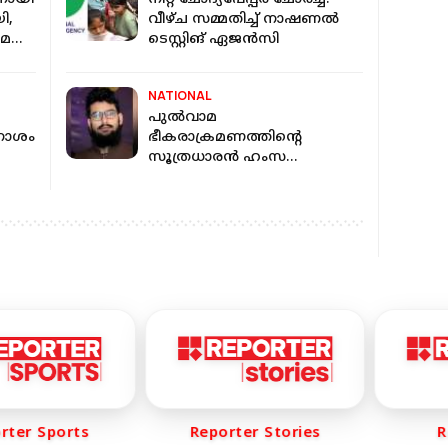
ി,
വീഴ്‌ച സമ്മതിച്ച് നാഷണൽ
ന്ന്
ടെസ്റ്റിങ് ഏജൻസി
കോടതി
NATIONAL
പുൽവാമ
പനാശം
ഭീകരാക്രമണത്തിന്റെ
സൂത്രധാരൻ ഹംസ
ബുർഹാൻ അജ്ഞാതരുടെ
വെടിയേറ്റ് കൊല്ലപ്പെട്ടു
er Sports
Reporter Stories
Rep