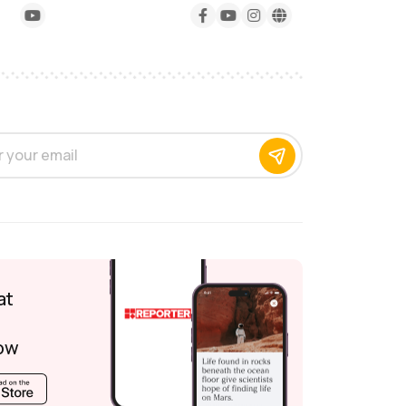
at
ow