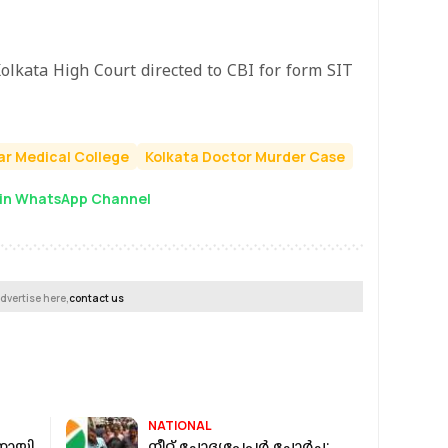
olkata High Court directed to CBI for form SIT
ar Medical College
Kolkata Doctor Murder Case
in WhatsApp Channel
dvertise here,
contact us
NATIONAL
നായി
നീറ്റ് ചോദ്യപേപ്പർ ചോർച്ച: