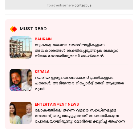
To advertise here,
contact us
MUST READ
BAHRAIN
സ്വകാര്യ മേഖലാ തൊഴിലാളികളുടെ
അവകാശങ്ങൾ ശക്തിപ്പെടുത്തുക ലക്ഷ്യം;
നിയമ ഭേദ​ഗതിയുമായി ബഹ്റൈൻ
KERALA
പെരിയ ഇരട്ടക്കൊലക്കേസ് പ്രതികളുടെ
പരോള്‍; അടിയന്തര റിപ്പോര്‍ട്ട് തേടി ആഭ്യന്തര
മന്ത്രി
ENTERTAINMENT NEWS
ലോകത്തിലെ തന്നെ വളരെ സ്വാധീനമുള്ള
നേതാവ്, ഒരു അപ്പൂപ്പനോട് സംസാരിക്കുന്ന
പോലെയായിരുന്നു; മോദിയെക്കുറിച്ച് അഹാന