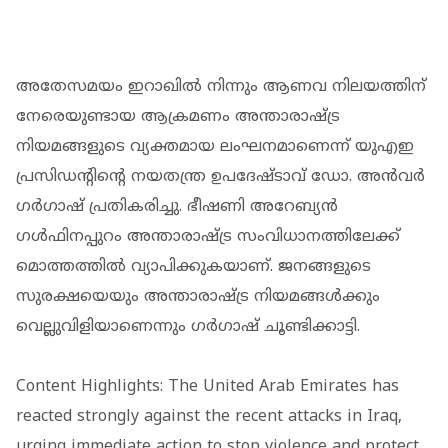
അതേസമയം ഇറാഖില്‍ നിന്നും ആണവ നിലയത്തിന്
നേരെയുണ്ടായ ആക്രമണം അന്താരാഷ്ട്ര
നിയമങ്ങളുടെ വ്യക്തമായ ലംഘനമാണെന്ന് യുഎഇ
പ്രസിഡന്റിന്റെ നയതന്ത്ര ഉപദേഷ്ടാവ് ഡോ. അന്‍വര്‍
ഗര്‍ഗാഷ് പ്രതികരിച്ചു. ഭീഷണി അറേബ്യന്‍
ഗള്‍ഫിനപ്പുറം അന്താരാഷ്ട്ര സംവിധാനത്തിലേക്ക്
മൊത്തത്തില്‍ വ്യാപിക്കുകയാണ്. ജനങ്ങളുടെ
സുരക്ഷയെയും അന്താരാഷ്ട്ര നിയമങ്ങള്‍ക്കും
വെല്ലുവിളിയാണെന്നും ഗര്‍ഗാഷ് ചൂണ്ടിക്കാട്ടി.
Content Highlights: The United Arab Emirates has
reacted strongly against the recent attacks in Iraq,
urging immediate action to stop violence and protect