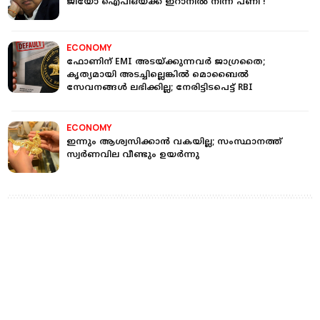
ജിയോ ഐപിഒയ്ക്ക് ഇറാനിൽ നിന്ന് പണി !
ECONOMY
ഫോണിന് EMI അടയ്ക്കുന്നവർ ജാഗ്രതൈ;
കൃത്യമായി അടച്ചില്ലെങ്കിൽ മൊബൈൽ
സേവനങ്ങൾ ലഭിക്കില്ല; നേരിട്ടിടപെട്ട് RBI
ECONOMY
ഇന്നും ആശ്വസിക്കാൻ വകയില്ല; സംസ്ഥാനത്ത്
സ്വർണവില വീണ്ടും ഉയർന്നു