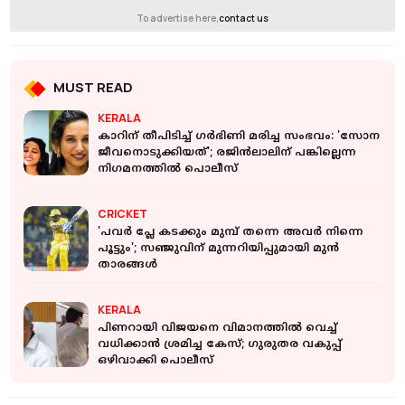
To advertise here,
contact us
MUST READ
KERALA
കാറിന് തീപിടിച്ച് ഗർഭിണി മരിച്ച സംഭവം: 'സോന
ജീവനൊടുക്കിയത്'; രജിന്‍ലാലിന് പങ്കില്ലെന്ന
നിഗമനത്തില്‍ പൊലീസ്
CRICKET
'പവര്‍ പ്ലേ കടക്കും മുമ്പ് തന്നെ അവർ നിന്നെ
പൂട്ടും'; സഞ്ജുവിന് മുന്നറിയിപ്പുമായി മുൻ
താരങ്ങൾ
KERALA
പിണറായി വിജയനെ വിമാനത്തില്‍ വെച്ച്
വധിക്കാന്‍ ശ്രമിച്ച കേസ്; ഗുരുതര വകുപ്പ്
ഒഴിവാക്കി പൊലീസ്