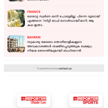
FINANCE
ഒരൊറ്റ സ്വർണ ഖനി പോലുമില്ല: പിന്നെ ദുബായ്
എങ്ങനെ 'സിറ്റി ഓഫ് ഗോൾഡായി'മാറി; ആ
കഥ ഇതാ..
BAHRAIN
സ്വകാര്യ മേഖലാ തൊഴിലാളികളുടെ
അവകാശങ്ങൾ ശക്തിപ്പെടുത്തുക ലക്ഷ്യം;
നിയമ ഭേദ​ഗതിയുമായി ബഹ്റൈൻ
To advertise here,
contact us