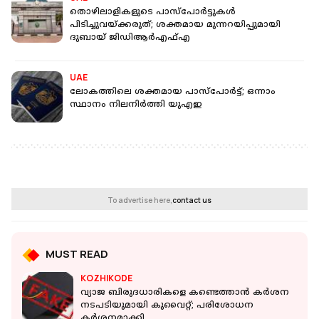
തൊഴിലാളികളുടെ പാസ്പോർട്ടുകൾ
പിടിച്ചുവയ്ക്കരുത്; ശക്തമായ മുന്നറയിപ്പുമായി
ദുബായ് ജിഡിആർഎഫ്എ
UAE
ലോകത്തിലെ ശക്തമായ പാസ്പോർട്ട്; ഒന്നാം
സ്ഥാനം നിലനിർത്തി യുഎഇ
To advertise here,
contact us
MUST READ
KOZHIKODE
വ്യാജ ബിരുദധാരികളെ കണ്ടെത്താൻ കർശന
നടപടിയുമായി കുവൈറ്റ്; പരിശോധന
കർശനമാക്കി