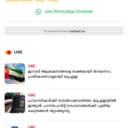
Join WhatsApp Channel
To advertise here,
contact us
UAE
UAE
ഇറാഖ് ആക്രമണങ്ങളെ ശക്തമായി തടയണം;
പ്രതികരണവുമായി യുഎഇ
UAE
പ്രവാസികൾക്ക് സന്തോഷവാർ‌ത്ത; യുഎഇയിൽ
ഇന്ത്യൻ പാസ്‌പോർട്ട് സേവനങ്ങൾക്ക് പുതിയ
കേന്ദ്രങ്ങൾ തുടങ്ങുന്നു
UAE