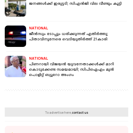
ജനങ്ങള്‍ക്ക് ഇരുട്ടടി; സിഎന്‍ജി വില വീണ്ടും കൂട്ടി
NATIONAL
ജീന്‍സും ടോപ്പും ധരിക്കുന്നത് എതിര്‍ത്തു;
പിതാവിനുനേരെ വെടിയുതിര്‍ത്ത് 21കാരി
NATIONAL
പിണറായി വിജയന്‍ യുവനേതാക്കൾക്ക് മാറി
കൊടുക്കേണ്ട സമയമായി; സിപിഐഎം മുന്‍
പൊളിറ്റ് ബ്യൂറോ അംഗം
To advertise here,
contact us