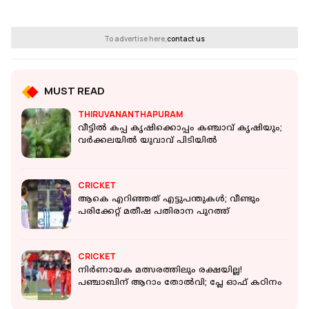
To advertise here,
contact us
MUST READ
THIRUVANANTHAPURAM
വീട്ടില്‍ കപ്പ കൃഷിക്കൊപ്പം കഞ്ചാവ് കൃഷിയും;
വര്‍ക്കലയില്‍ യുവാവ് പിടിയില്‍
CRICKET
ആകെ എറിഞ്ഞത് എട്ടുപന്തുകള്‍; വീണ്ടും
പരിക്കേറ്റ് മതീഷ പതിരാന പുറത്ത്
CRICKET
നിര്‍ണായക മത്സരത്തിലും രക്ഷയില്ല!
പഞ്ചാബിന് ആറാം തോല്‍വി; പ്ലേ ഓഫ് കഠിനം