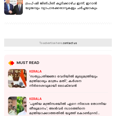
ട്രംപ്-ഷി ജിങ്പിങ് കൂടിക്കാഴ്ച ഇന്ന്; ഇറാൻ
യുദ്ധവും വ്യാപാരക്കരാറുകളും ചർച്ചയാകും
To advertise here,
contact us
MUST READ
KERALA
'സത്യപ്രതിജ്ഞാ വേദിയില്‍ മുഖ്യമന്ത്രിയും
മന്ത്രിമാരും മാത്രം മതി'; കര്‍ശന
നിര്‍ദേശവുമായി ലോക്ഭവന്‍
KERALA
'പുതിയ മന്ത്രിസഭയിൽ ഏറെ നിരാശ തോന്നിയ
തീരുമാനം'; അൻവർ സാദത്തിനെ
മന്ത്രിയാക്കാത്തതിൽ യൂത്ത് കോൺഗ്രസ്