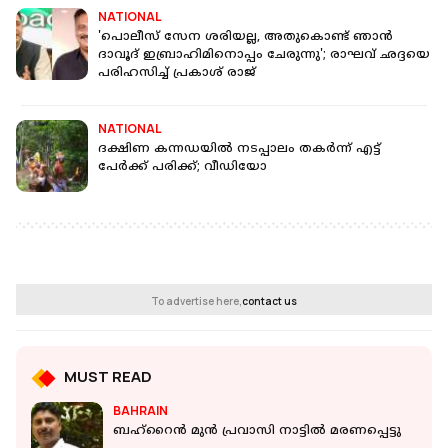
NATIONAL
'പൊലീസ് സേന ശരിയല്ല, അതുകൊണ്ട് ഞാന്‍
ദാവൂദ് ഇബ്രാഹിമിനൊപ്പം ചേരുന്നു'; രാഘവ് ഛദ്ദയെ
പരിഹസിച്ച് പ്രകാശ് രാജ്
NATIONAL
ദക്ഷിണ കന്നഡയിൽ നടപ്പാലം തകർന്ന് എട്ട്
പേർക്ക് പരിക്ക്; വീഡിയോ
To advertise here,
contact us
MUST READ
BAHRAIN
ബഹ്‌റൈൻ മുൻ പ്രവാസി നാട്ടിൽ മരണപ്പെട്ടു