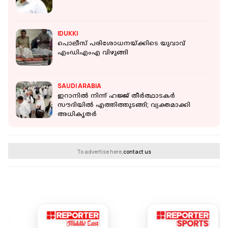
IDUKKI
പൊലീസ് പരിശോധനയ്ക്കിടെ യുവാവ്
എംഡിഎംഎ വിഴുങ്ങി
SAUDI ARABIA
ഇറാനിൽ നിന്ന് ഹജ്ജ് തീർത്ഥാടകർ
സൗദിയിൽ എത്തിത്തുടങ്ങി; വ്യക്തമാക്കി
അധികൃതർ
To advertise here,
contact us