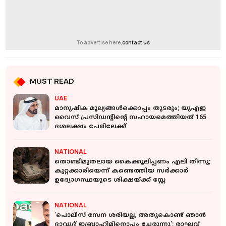
To advertise here,
contact us
MUST READ
UAE
മാനുഷിക മൂല്യങ്ങള്‍ക്കൊപ്പം തുടരും; യുഎഇ
വൈസ് പ്രസിഡന്റിന്റെ സഹായമെത്തിയത് 165
ദശലക്ഷം പേരിലേക്ക്
NATIONAL
തൊണ്ടിമുതലായ കൈക്കൂലിപ്പണം എലി തിന്നു;
കുറ്റക്കാരിയെന്ന് കണ്ടെത്തിയ സർക്കാർ
ഉദ്യോഗസ്ഥയുടെ ശിക്ഷയ്ക്ക് സ്റ്റേ
NATIONAL
'പൊലീസ് സേന ശരിയല്ല, അതുകൊണ്ട് ഞാന്‍
ദാവൂദ് ഇബ്രാഹിമിനൊപ്പം ചേരുന്നു'; രാഘവ്