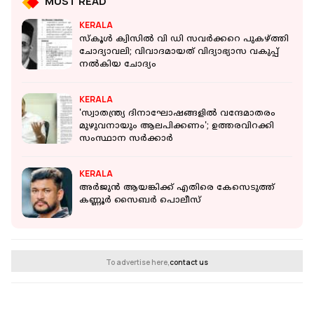
MUST READ
KERALA
സ്‌കൂള്‍ ക്വിസില്‍ വി ഡി സവര്‍ക്കറെ പുകഴ്ത്തി
ചോദ്യാവലി; വിവാദമായത് വിദ്യാഭ്യാസ വകുപ്പ്
നല്‍കിയ ചോദ്യം
KERALA
'സ്വാതന്ത്ര്യ ദിനാഘോഷങ്ങളിൽ വന്ദേമാതരം
മുഴുവനായും ആലപിക്കണം'; ഉത്തരവിറക്കി
സംസ്ഥാന സർക്കാർ
KERALA
അര്‍ജുന്‍ ആയങ്കിക്ക് എതിരെ കേസെടുത്ത്
കണ്ണൂര്‍ സൈബര്‍ പൊലീസ്
To advertise here,
contact us