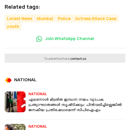
Related tags:
Latest News
Mumbai
Police
Actress Attack Case
youth
Join WhatsApp Channel
To advertise here,
contact us
NATIONAL
NATIONAL
എഥനോൾ മിശ്രിത ഇന്ധന നയം വ്യാപക
പ്രത്യാഘാതങ്ങൾ സൃഷ്ടിക്കും: പിൻവലിച്ചില്ലെങ്കിൽ
ജനകീയ പ്രതിഷേധമെന്ന് സിപിഐഎം
NATIONAL