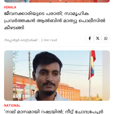
KERALA
ജീവനക്കാരിയുടെ പരാതി; സാമൂഹിക
പ്രവര്‍ത്തകന്‍ ആല്‍ബിന്‍ മാത്യു പൊലീസില്‍
കീഴടങ്ങി
റിപ്പോർട്ടർ നെറ്റ്‌വര്‍ക്ക്‌
2 min read
NATIONAL
'നാല് മാസമായി റഷ്യയിൽ; നീറ്റ് ചോദ്യപേപ്പർ