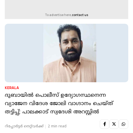
To advertise here,
contact us
KERALA
ദുബായിൽ പൊലീസ് ഉദ്യോഗസ്ഥനെന്ന
വ്യാജേന വിദേശ ജോലി വാഗ്ദാനം ചെയ്ത്
തട്ടിപ്പ്; പാലക്കാട് സ്വദേശി അറസ്റ്റിൽ
റിപ്പോർട്ടർ നെറ്റ്‌വര്‍ക്ക്‌
2 min read