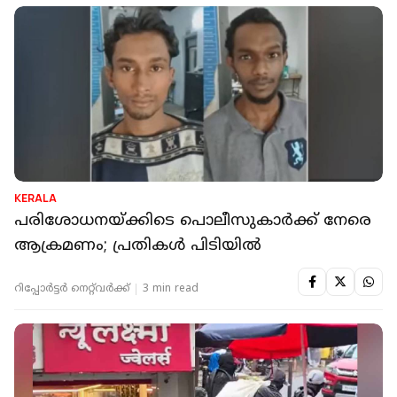
KERALA
പരിശോധനയ്ക്കിടെ പൊലീസുകാർക്ക് നേരെ
ആക്രമണം; പ്രതികള്‍ പിടിയില്‍
റിപ്പോർട്ടർ നെറ്റ്‌വര്‍ക്ക്‌
3 min read