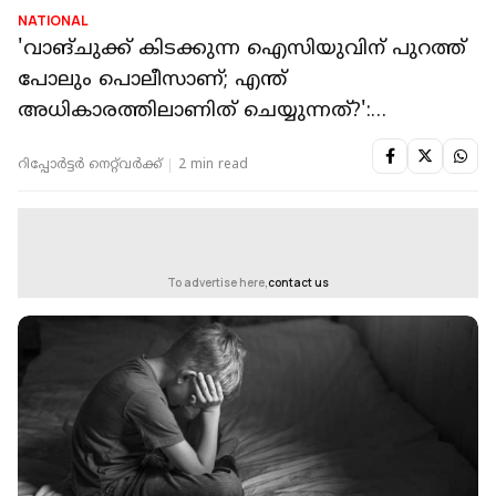
NATIONAL
'വാങ്ചുക്ക് കിടക്കുന്ന ഐസിയുവിന് പുറത്ത്
പോലും പൊലീസാണ്; എന്ത്
അധികാരത്തിലാണിത് ചെയ്യുന്നത്?':
ഗീതാഞ്ജലി
റിപ്പോർട്ടർ നെറ്റ്‌വര്‍ക്ക്‌
2 min read
To advertise here,
contact us