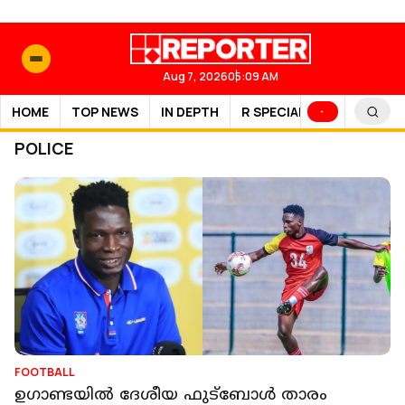
Aug 7, 2026
05:09 AM
HOME
TOP NEWS
IN DEPTH
R SPECIAL
SPORTS
POLICE
FOOTBALL
ഉഗാണ്ടയിൽ ദേശീയ ഫുട്ബോൾ താരം