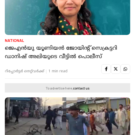
NATIONAL
ജെഎൻയു യൂണിയൻ ജോയിന്റ് സെക്രട്ടറി
ഡാനിഷ് അലിയുടെ വീട്ടിൽ പൊലീസ്
റിപ്പോർട്ടർ നെറ്റ്‌വര്‍ക്ക്‌
1 min read
To advertise here,
contact us