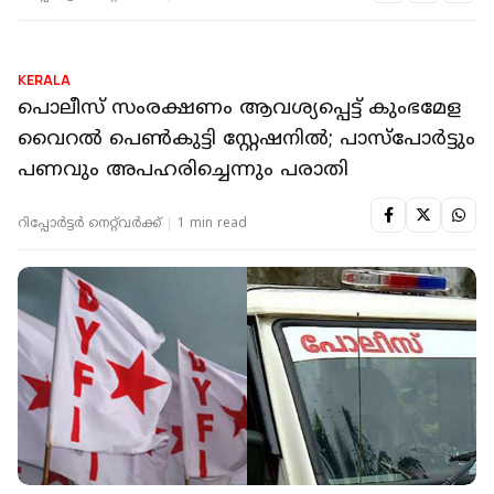
NATIONAL
'നോക്കാന്‍ ആളില്ല'; ആന്ധ്രാപ്രദേശില്‍
പ്രായമായ അമ്മയും മകളും ജീവനൊടുക്കി
റിപ്പോർട്ടർ നെറ്റ്‌വര്‍ക്ക്‌
2 min read
KERALA