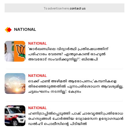
To advertise here,
contact us
NATIONAL
NATIONAL
'ജാർഖണ്ഡിലെ വിദ്യാർത്ഥി പ്രതിഷേധത്തിന്
പരിഹാരം വേണ്ടേ? എന്തുകൊണ്ട് രാഹുൽ
അവരോട് സംവദിക്കുന്നില്ല?': ബിജെപി
NATIONAL
ടെക്ക് ഫണ്ട് അഴിമതി ആരോപണം;'കമ്പനികളെ
തിരഞ്ഞെടുത്തതില്‍ പുനഃപരിശോധന ആവശ്യമില്ല,
ചട്ടലംഘനം നടന്നില്ല': കേന്ദ്രം
NATIONAL
ഹണിട്രാപ്പിൽപ്പെടുത്തി പാക് ചാരവൃത്തി:പ്രതിരോധ
രഹസ്യങ്ങൾ ചോർത്തിയ വ്യോമസേന ഉദ്യോഗസ്ഥൻ
ഡൽഹി പൊലീസിൻ്റെ പിടിയിൽ