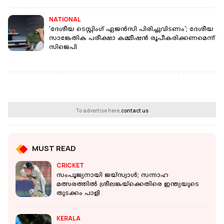
NATIONAL
'ദേശീയ ടെസ്റ്റിംഗ് ഏജന്‍സി പിരിച്ചുവിടണം'; ദേശീയ
സാങ്കേതിക പരീക്ഷാ കമ്മീഷന്‍ രൂപീകരിക്കണമെന്ന്
സിജെപി
To advertise here,
contact us
MUST READ
CRICKET
സംപൂജ്യനായി ജയ്‌സ്വാൾ; സന്നാഹ
മത്സരത്തില്‍ ശ്രീലങ്കയ്‌ക്കെതിരെ ഇന്ത്യയുടെ
തുടക്കം പാളി
KERALA