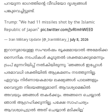
പറയുന്ന ഭാ​ഗത്തിൻ്റെ വീഡിയോ ദൃശ്യങ്ങൾ
പങ്കുവെച്ചിട്ടുണ്ട്.
Trump: "We had 11 missiles shot by the Islamic
Republic of Japan"
pic.twitter.com/JvRlmhWEE0
— Iran Military Update (@_IranMilitary_)
July 8, 2026
ഇറാനുമായുള്ള സംഘർഷം രൂക്ഷമായാൽ അമേരിക്ക
സൈനിക നടപടികൾ കൂടുതൽ ശക്തമാക്കുമെന്നും
ട്രംപ് മുന്നറിയിപ്പ് നൽകിയിരുന്നു. 'ഞങ്ങൾ ഇപ്പോൾ
പരമാവധി ശക്തിയിൽ ആക്രമണം നടത്തുന്നില്ല.
ഏറ്റവും നിർണായകമായ ലക്ഷ്യങ്ങൾ പാലങ്ങളും
വൈദ്യുത നിലയങ്ങളുമാണ്. ആവശ്യമെങ്കിൽ
അവയും ഞങ്ങൾ തകർക്കും. അങ്ങനെ ചെയ്യാൻ
ഞാൻ ആഗ്രഹിക്കുന്നില്ല. പക്ഷേ സാഹചര്യം
ആവശ്യപ്പെട്ടാൽ അത് ചെയ്യാൻ മടിക്കില്ല'