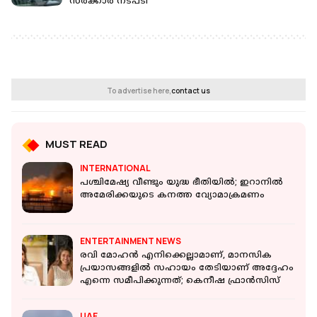
സർക്കാർ നടപടി
To advertise here,
contact us
MUST READ
INTERNATIONAL
പശ്ചിമേഷ്യ വീണ്ടും യുദ്ധ ഭീതിയിൽ; ഇറാനിൽ
അമേരിക്കയുടെ കനത്ത വ്യോമാക്രമണം
ENTERTAINMENT NEWS
രവി മോഹൻ എനിക്കെല്ലാമാണ്, മാനസിക
പ്രയാസങ്ങളിൽ സഹായം തേടിയാണ് അദ്ദേഹം
എന്നെ സമീപിക്കുന്നത്; കെനീഷ ഫ്രാൻസിസ്
UAE