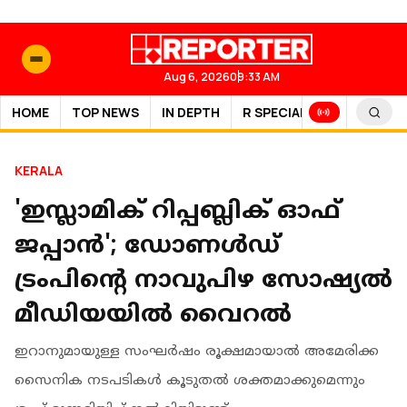
Aug 6, 2026
09:33 AM
HOME
TOP NEWS
IN DEPTH
R SPECIAL
SPORTS
KERALA
'ഇസ്ലാമിക് റിപ്പബ്ലിക് ഓഫ്
ജപ്പാൻ'; ഡോണൾഡ്
ട്രംപിൻ്റെ നാവുപിഴ സോഷ്യൽ
മീഡിയയിൽ വൈറൽ
ഇറാനുമായുള്ള സംഘർഷം രൂക്ഷമായാൽ അമേരിക്ക
സൈനിക നടപടികൾ കൂടുതൽ ശക്തമാക്കുമെന്നും