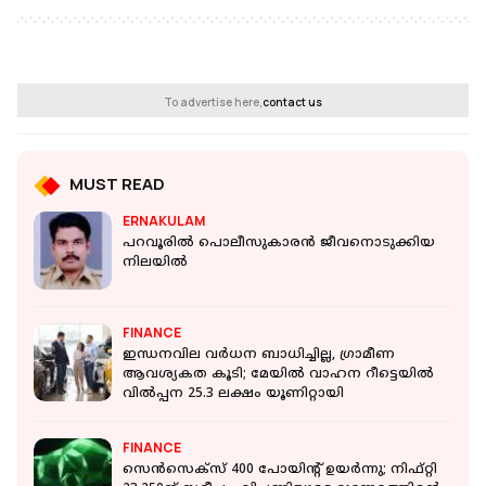
To advertise here,
contact us
MUST READ
ERNAKULAM
പറവൂരില്‍ പൊലീസുകാരൻ ജീവനൊടുക്കിയ
നിലയിൽ
FINANCE
ഇന്ധനവില വര്‍ധന ബാധിച്ചില്ല, ഗ്രാമീണ
ആവശ്യകത കൂടി; മേയില്‍ വാഹന റീട്ടെയില്‍
വില്‍പ്പന 25.3 ലക്ഷം യൂണിറ്റായി
FINANCE
സെൻസെക്സ് 400 പോയിന്റ് ഉയർന്നു; നിഫ്റ്റി