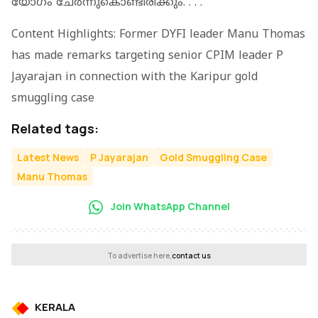
യോഗം ചേര്‍ന്നുകൊണ്ടിരിക്കും. . . .
Content Highlights: Former DYFI leader Manu Thomas
has made remarks targeting senior CPIM leader P
Jayarajan in connection with the Karipur gold
smuggling case
Related tags:
Latest News
P Jayarajan
Gold Smuggling Case
Manu Thomas
Join WhatsApp Channel
To advertise here,
contact us
KERALA