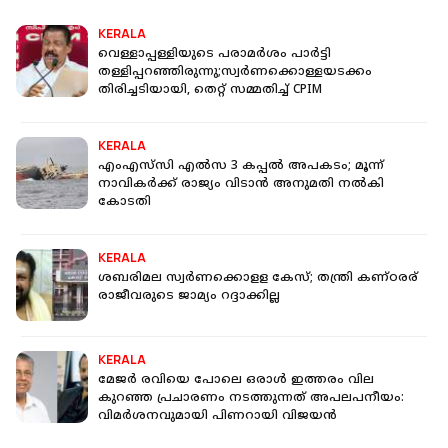
KERALA
വെള്ളാപ്പള്ളിയുടെ പരാമർശം പാർട്ടി
തള്ളിപ്പറഞ്ഞിരുന്നു;സ്വർണക്കൊള്ളയടക്കം
തിരിച്ചടിയായി, തെറ്റ് സമ്മതിച്ച് CPIM
KERALA
എംഎസ്‌സി എല്‍സ 3 കപ്പൽ അപകടം; മൂന്ന്
നാവികര്‍ക്ക് രാജ്യം വിടാന്‍ അനുമതി നല്‍കി
കോടതി
KERALA
ശബരിമല സ്വര്‍ണക്കൊളള കേസ്; തന്ത്രി കണ്ഠരര്
രാജീവരുടെ ജാമ്യം റദ്ദാക്കില്ല
KERALA
മേജർ രവിയെ പോലെ ഒരാൾ ഇത്തരം വില
കുറഞ്ഞ പ്രചാരണം നടത്തുന്നത് അപലപനീയം:
വിമർശനവുമായി പിണറായി വിജയൻ