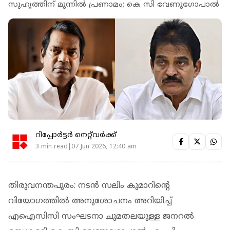
സുഹൃത്തിന് മുന്നില്‍ പ്രണാമം; കെ സി വേണുഗോപാല്‍
റിപ്പോർട്ടർ നെറ്റ്‌വര്‍ക്ക്‌
3 min read|07 Jun 2026, 12:40 am
തിരുവനന്തപുരം: നടന്‍ സലിം കുമാറിന്റെ
വിയോഗത്തില്‍ അനുശോചനം അറിയിച്ച്
എഐസിസി സംഘടനാ ചുമതലയുള്ള ജനറല്‍