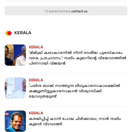
To advertise here,
contact us
KERALA
KERALA
'മിമിക്രി കലാകാരനിൽ നിന്ന് ദേശീയ പുരസ്‌കാരം
വരെ, പ്രചോദനം'; സലിം കുമാറിൻ്റെ വിയോഗത്തിൽ
പിണറായി വിജയൻ
KERALA
'പലിശ ബാങ്ക് നടത്തുന്ന ലീഗുകാരനാകാമെങ്കിൽ
കമ്മ്യൂണിസ്റ്റുകാരനാകാൻ വിശ്വാസിക്ക്
യോഗ്യതയുണ്ട്'
KERALA
കരയിപ്പിച്ച് കടന്ന് പോയ ചിരിക്കാലം; നടൻ സലിം
കുമാര്‍ വിടവാങ്ങി