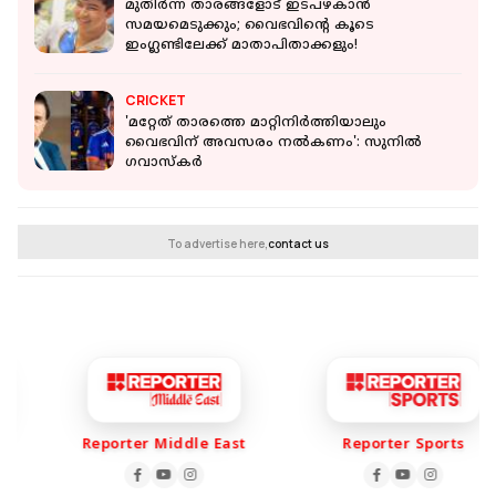
മുതിര്‍ന്ന താരങ്ങളോട് ഇടപഴകാന്‍
സമയമെടുക്കും; വൈഭവിന്റെ കൂടെ
ഇംഗ്ലണ്ടിലേക്ക് മാതാപിതാക്കളും!
CRICKET
'മറ്റേത് താരത്തെ മാറ്റിനിര്‍ത്തിയാലും
വൈഭവിന് അവസരം നല്‍കണം': സുനില്‍
ഗവാസ്‌കര്‍
To advertise here,
contact us
Reporter Middle East
Reporter Sports