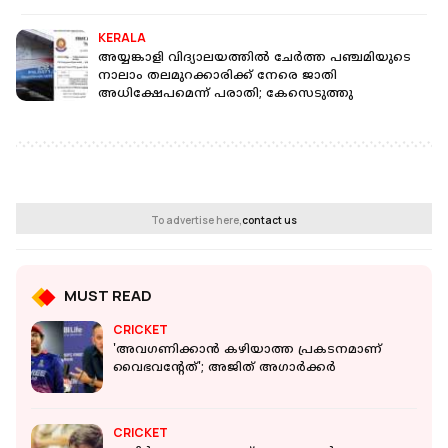
KERALA
അയ്യങ്കാളി വിദ്യാലയത്തിൽ ചേർത്ത പഞ്ചമിയുടെ
നാലാം തലമുറക്കാരിക്ക് നേരെ ജാതി
അധിക്ഷേപമെന്ന് പരാതി; കേസെടുത്തു
To advertise here,
contact us
MUST READ
CRICKET
'അവഗണിക്കാന്‍ കഴിയാത്ത പ്രകടനമാണ്
വൈഭവന്റേത്'; അജിത് അഗാര്‍ക്കര്‍
CRICKET