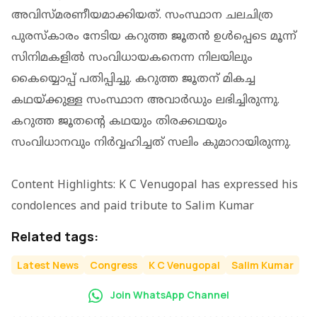
അവിസ്മരണീയമാക്കിയത്. സംസ്ഥാന ചലചിത്ര
പുരസ്‌കാരം നേടിയ കറുത്ത ജൂതന്‍ ഉള്‍പ്പെടെ മൂന്ന്
സിനിമകളില്‍ സംവിധായകനെന്ന നിലയിലും
കൈയ്യൊപ്പ് പതിപ്പിച്ചു. കറുത്ത ജൂതന് മികച്ച
കഥയ്ക്കുള്ള സംസ്ഥാന അവാര്‍ഡും ലഭിച്ചിരുന്നു.
കറുത്ത ജൂതന്റെ കഥയും തിരക്കഥയും
സംവിധാനവും നിര്‍വ്വഹിച്ചത് സലിം കുമാറായിരുന്നു.
Content Highlights: K C Venugopal has expressed his
condolences and paid tribute to Salim Kumar
Related tags:
Latest News
Congress
K C Venugopal
Salim Kumar
Join WhatsApp Channel