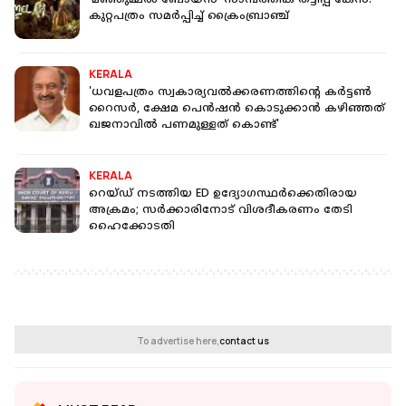
'മഞ്ഞുമ്മൽ ബോയ്സ്' സാമ്പത്തിക തട്ടിപ്പ് കേസ്:
കുറ്റപത്രം സമർപ്പിച്ച് ക്രൈംബ്രാഞ്ച്
KERALA
'ധവളപത്രം സ്വകാര്യവൽക്കരണത്തിൻ്റെ കർട്ടൺ
റൈസർ, ക്ഷേമ പെൻഷൻ കൊടുക്കാൻ കഴിഞ്ഞത്
ഖജനാവിൽ പണമുള്ളത് കൊണ്ട്'
KERALA
റെയ്ഡ് നടത്തിയ ED ഉദ്യോഗസ്ഥർക്കെതിരായ
അക്രമം; സര്‍ക്കാരിനോട് വിശദീകരണം തേടി
ഹെെക്കോടതി
To advertise here,
contact us