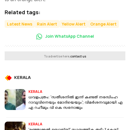
Related tags:
Latest News
Rain Alert
Yellow Alert
Orange Alert
Join WhatsApp Channel
To advertise here,
contact us
KERALA
KERALA
ധവളപത്രം: 'സതീശനില്‍ ഇന്ന് കണ്ടത് നരസിംഹ
റാവുവിനെയും മോദിയെയും'; വിമര്‍ശനവുമായി എ
എ റഹീമും വി കെ സനോജും
KERALA