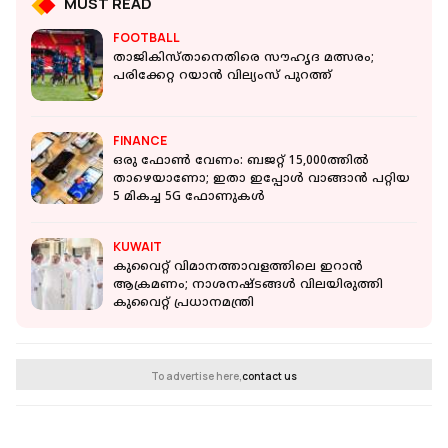
MUST READ
FOOTBALL
താജികിസ്താനെതിരെ സൗഹൃദ മത്സരം;
പരിക്കേറ്റ റയാന്‍ വില്യംസ് പുറത്ത്
FINANCE
ഒരു ഫോണ്‍ വേണം: ബജറ്റ് 15,000ത്തില്‍
താഴെയാണോ; ഇതാ ഇപ്പോൾ വാങ്ങാൻ പറ്റിയ
5 മികച്ച 5G ഫോണുകൾ
KUWAIT
കുവൈറ്റ് വിമാനത്താവളത്തിലെ ഇറാൻ
ആക്രമണം; നാശനഷ്ടങ്ങൾ വിലയിരുത്തി
കുവൈറ്റ് പ്രധാനമന്ത്രി
To advertise here,
contact us