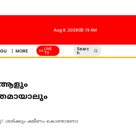
Aug 8, 2026
03:19 AM
Searc
LIVE
GULF NEWS
MORE
h
TV
ന ആളും
ിതമായാലും
േ?. ശരിക്കും ക്ഷീണം കൊണ്ടാണോ