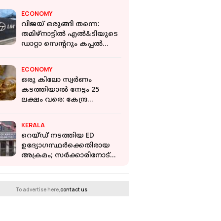
ECONOMY
വിജയ് ഒരുങ്ങി തന്നെ:
തമിഴ്‌നാട്ടില്‍ എല്‍&ടിയുടെ
ഡാറ്റാ സെന്ററും കപ്പല്‍
നിര്‍മ്മാണ കേന്ദ്രവും
വരുന്നൂ; വന്‍ ത
ECONOMY
ഒരു കിലോ സ്വർണം
കടത്തിയാല്‍ നേട്ടം 25
ലക്ഷം വരെ: കേന്ദ്ര
തീരുമാനത്തിന് പിന്നാലെ
കള്ളക്കടത്ത് ഉയരുന്നു -
KERALA
Report
റെയ്ഡ് നടത്തിയ ED
ഉദ്യോഗസ്ഥർക്കെതിരായ
അക്രമം; സര്‍ക്കാരിനോട്
വിശദീകരണം തേടി
ഹെെക്കോടതി
To advertise here,
contact us