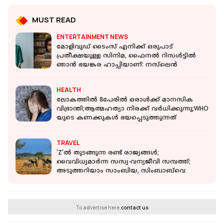
MUST READ
ENTERTAINMENT NEWS
മോളിവുഡ് ടൈംസ് എനിക്ക് ഒരുപാട്
പ്രതീക്ഷയുള്ള സിനിമ, ഫൈനൽ റിസൾട്ടിൽ
ഞാൻ ഭയങ്കര ഹാപ്പിയാണ്: നസ്‌ലെൻ
HEALTH
ലോകത്തിൽ 8പേരിൽ ഒരാൾക്ക് മാനസിക
വിഭ്രാന്തി;ആത്മഹത്യാ നിരക്ക് വർധിക്കുന്നു;WHO
യുടെ കണക്കുകൾ ഭയപ്പെടുത്തുന്നത്
TRAVEL
'Z'ൽ തുടങ്ങുന്ന രണ്ട് രാജ്യങ്ങൾ;
വൈവിധ്യമാർന്ന സസ്യ-വന്യജീവി സമ്പത്ത്;
അടുത്തറിയാം സാംബിയ, സിംബാബ്‌വെ
To advertise here,
contact us