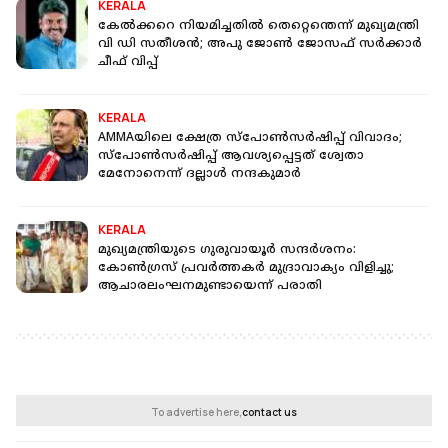
KERALA
കേൽക്കറെ നിയമിച്ചതിൽ തെറ്റെന്തെന്ന് മുഖ്യമന്ത്രി
വി ഡി സതീശൻ; അപു ജോൺ ജോസഫ് സർക്കാർ
ചീഫ് വിപ്പ്
KERALA
AMMAയിലെ ക്ഷേത്ര സ്‌പോൺസർഷിപ്പ് വിവാദം;
സ്‌പോൺസർഷിപ്പ് ആവശ്യപ്പെട്ടത് ശ്വേതാ
മേനോനെന്ന് ദല്ലാൾ നന്ദകുമാർ
KERALA
മുഖ്യമന്ത്രിയുടെ ഗുരുവായൂർ സന്ദർശനം:
കോൺഗ്രസ് പ്രവർത്തകർ മുദ്രാവാക്യം വിളിച്ചു;
ആചാരലംഘനമുണ്ടായെന്ന് പരാതി
To advertise here,
contact us