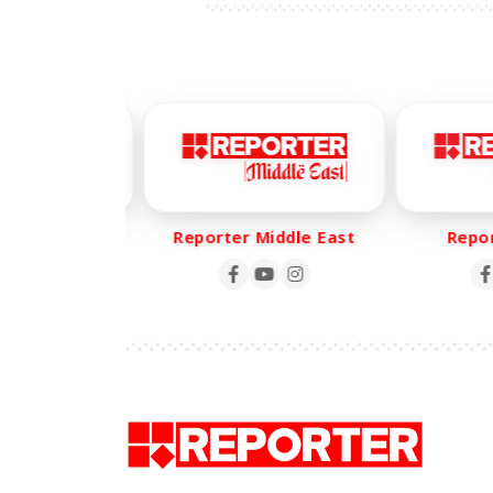
പരാതി
r Life
Reporter Middle East
Report