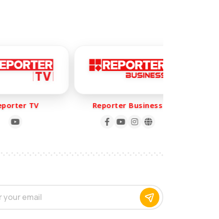
orter TV
Reporter Business
Rep