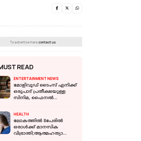
To advertise here,
contact us
MUST READ
ENTERTAINMENT NEWS
മോളിവുഡ് ടൈംസ് എനിക്ക്
ഒരുപാട് പ്രതീക്ഷയുള്ള
സിനിമ, ഫൈനൽ
റിസൾട്ടിൽ ഞാൻ ഭയങ്കര
ഹാപ്പിയാണ്: നസ്‌ലെൻ
HEALTH
ലോകത്തിൽ 8പേരിൽ
ഒരാൾക്ക് മാനസിക
വിഭ്രാന്തി;ആത്മഹത്യാ
നിരക്ക് വർധിക്കുന്നു;WHO