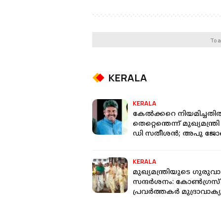
To a
KERALA
KERALA
കേൽക്കറെ നിയമിച്ചതി
തെറ്റെന്തെന്ന് മുഖ്യമന്ത്രി
ഡി സതീശൻ; അപു ജ
ജോസഫ് സർക്കാർ ചീഫ് വി
KERALA
മുഖ്യമന്ത്രിയുടെ ഗുരുവ
സന്ദർശനം: കോൺഗ്രസ്
പ്രവർത്തകർ മുദ്രാവാക്യ
വിളിച്ചു;
ആചാരലംഘനമുണ്ടായെന