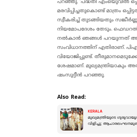
പറഞ്ഞു. 'പദ്ധതി എംഒയുവില്‍ ഒപ്
മരവിപ്പിച്ചതുകൊണ്ട് മാത്രം ഒപ്പി
സ്വീകരിച്ച് തുടങ്ങിയതും സങ്കീ
നിയമോപദേശം തേടും. ഫെഡറല്‍ സ
നല്‍കാന്‍ ഞങ്ങള്‍ പറയുന്നത്
സംവിധാനത്തിന് എതിരാണ്. പിഎം
വിയോജിപ്പുണ്ട്. തീരുമാനമെടുക്
ശേഷമാണ്. മുഖ്യമന്ത്രിയാകും അ
ഷംസുദ്ദീന്‍ പറഞ്ഞു.
Also Read:
KERALA
മുഖ്യമന്ത്രിയുടെ ഗുരുവാ
വിളിച്ചു; ആചാരലംഘനമുണ്