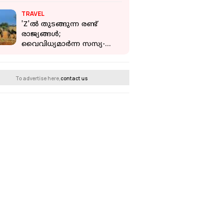
യുടെ കണക്കുകൾ
TRAVEL
ഭയപ്പെടുത്തുന്നത്
'Z'ൽ തുടങ്ങുന്ന രണ്ട്
രാജ്യങ്ങൾ;
വൈവിധ്യമാർന്ന സസ്യ-
വന്യജീവി സമ്പത്ത്;
അടുത്തറിയാം സാംബിയ,
സിംബാബ്‌വെ
To advertise here,
contact us