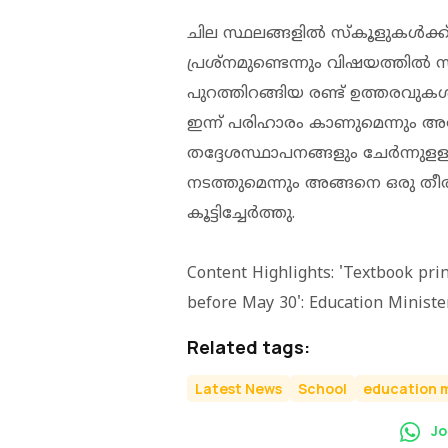
ചില സ്ഥലങ്ങളില്‍ സ്‌കൂളുകള്‍ക്ക് ഫി
പ്രശ്‌നമുണ്ടെന്നും വിഷയത്തില്‍ സര്‍
പുറത്തിറങ്ങിയ രണ്ട് ഉത്തരവുകള്‍ 
ഇന്ന് പരിഹാരം കാണുമെന്നും അദ്
തദ്ദേശസ്ഥാപനങ്ങളും ചേര്‍ന്ന
നടത്തുമെന്നും അങ്ങനെ ഒരു തീരു
കൂട്ടിച്ചേര്‍ത്തു.
Content Highlights: 'Textbook pri
before May 30': Education Ministe
Related tags:
Latest News
School
education m
Jo