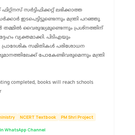
റ്റ്‌നസ് സര്‍ട്ടിഫിക്കറ്റ് ലഭിക്കാത്ത
ക്കാര്‍ ഇടപെട്ടിട്ടുണ്ടെന്നും മന്ത്രി പറഞ്ഞു.
തമ്മില്‍ വൈരുദ്ധ്യമുണ്ടെന്നും പ്രശ്‌നത്തിന്
ദേഹം വ്യക്തമാക്കി. പിടിഎയും
ുളള പ്രാദേശിക സമിതികള്‍ പരിശോധന
മാനത്തിലേക്ക് പോകേണ്ടിവരുമെന്നും മന്ത്രി
nting completed, books will reach schools
r
inistry
NCERT Textbook
PM Shri Project
in WhatsApp Channel