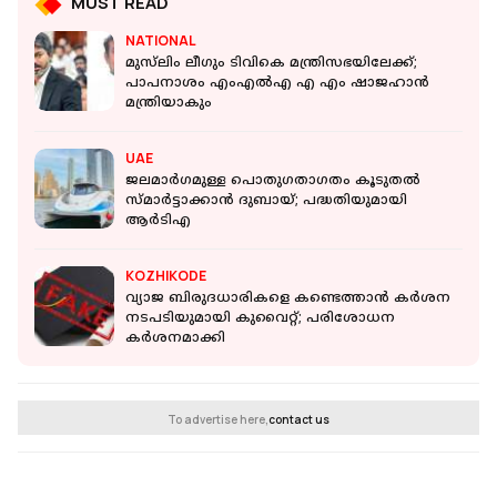
MUST READ
NATIONAL
മുസ്‌ലിം ലീഗും ടിവികെ മന്ത്രിസഭയിലേക്ക്;
പാപനാശം എംഎല്‍എ എ എം ഷാജഹാന്‍
മന്ത്രിയാകും
UAE
ജലമാർഗമുള്ള പൊതുഗതാഗതം കൂടുതൽ
സ്മാർട്ടാക്കാൻ ദുബായ്; പദ്ധതിയുമായി
ആർടിഎ
KOZHIKODE
വ്യാജ ബിരുദധാരികളെ കണ്ടെത്താൻ കർശന
നടപടിയുമായി കുവൈറ്റ്; പരിശോധന
കർശനമാക്കി
To advertise here,
contact us