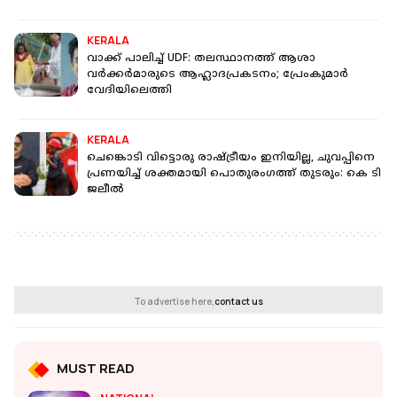
KERALA
വാക്ക് പാലിച്ച് UDF: തലസ്ഥാനത്ത് ആശാ
വര്‍ക്കര്‍മാരുടെ ആഹ്ലാദപ്രകടനം; പ്രേംകുമാര്‍
വേദിയിലെത്തി
KERALA
ചെങ്കൊടി വിട്ടൊരു രാഷ്ട്രീയം ഇനിയില്ല, ചുവപ്പിനെ
പ്രണയിച്ച് ശക്തമായി പൊതുരംഗത്ത് തുടരും: കെ ടി
ജലീല്‍
To advertise here,
contact us
MUST READ