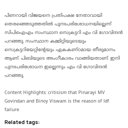
പിണറായി വിജയനെ പ്രതിപക്ഷ നേതാവായി
തെരഞ്ഞെടുത്തതില്‍ പുനഃപരിശോധനയില്ലെന്ന്
സിപിഐഎം സംസ്ഥാന സെക്രട്ടറി എം വി ഗോവിന്ദന്‍
പറഞ്ഞു. സംസ്ഥാന കമ്മിറ്റിയുടെയും
സെക്രട്ടറിയേറ്റിന്റേയും ഏകകണ്ഠമായ തീരുമാനം
ആണ്. പിബിയുടെ അംഗീകാരം വാങ്ങിയതാണ്. ഇനി
പുനഃപരിശോധന ഇല്ലെന്നും എം വി ഗോവിന്ദന്‍
പറഞ്ഞു.
Content Highlights: critisism that Pinarayi MV
Govindan and Binoy Viswam is the reason of ldf
failure
Related tags: