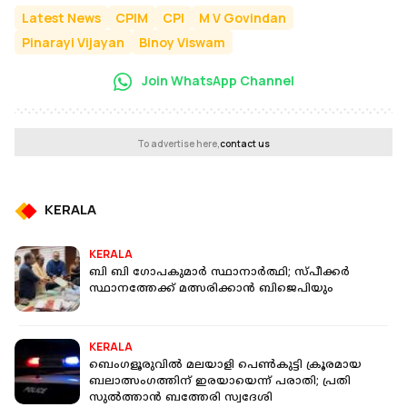
Latest News
CPIM
CPI
M V Govindan
Pinarayi Vijayan
Binoy Viswam
Join WhatsApp Channel
To advertise here,
contact us
KERALA
KERALA
ബി ബി ഗോപകുമാര്‍ സ്ഥാനാര്‍ത്ഥി; സ്പീക്കര്‍
സ്ഥാനത്തേക്ക് മത്സരിക്കാന്‍ ബിജെപിയും
KERALA
ബെംഗളൂരുവിൽ മലയാളി പെൺകുട്ടി ക്രൂരമായ
ബലാത്സംഗത്തിന് ഇരയായെന്ന് പരാതി; പ്രതി
സുൽത്താൻ ബത്തേരി സ്വദേശി