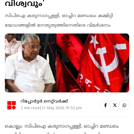
വിശ്വവും'
സിപിഐ കരുനാഗപ്പള്ളി, ഓച്ചിറ മണ്ഡലം കമ്മിറ്റി
യോഗങ്ങളില്‍ നേതൃത്വത്തിനെതിരെ വിമര്‍ശനം
റിപ്പോർട്ടർ നെറ്റ്‌വര്‍ക്ക്‌
2 min read|21 May 2026, 01:52 pm
കൊല്ലം: സിപിഐ കരുനാഗപ്പള്ളി, ഓച്ചിറ മണ്ഡലം