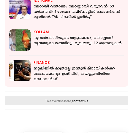
NATIONAL
ലേറ്റായി വന്താലും ലേറ്റസ്റ്റായി വരുവേൻ: 59
വർഷത്തിന് ശേഷം തമിഴ്നാട്ടിൽ കോൺഗ്രസ്
മന്ത്രിമാർ;TVK ചിറകിൽ ഉയിർപ്പ്
KOLLAM
പൂവന്‍കോഴിയുടെ ആക്രമണം; കൊല്ലത്ത്
വൃദ്ധയുടെ തലയിലും മുഖത്തും 12 തുന്നലുകള്‍
FINANCE
ഇറ്റലിയിൽ മാത്രമല്ല ഇന്ത്യൻ മിഠായികൾക്ക്
ലോകമെങ്ങും ഉണ്ട് പിടി; കയറ്റുമതിയിൽ
റെക്കോർഡ്
To advertise here,
contact us