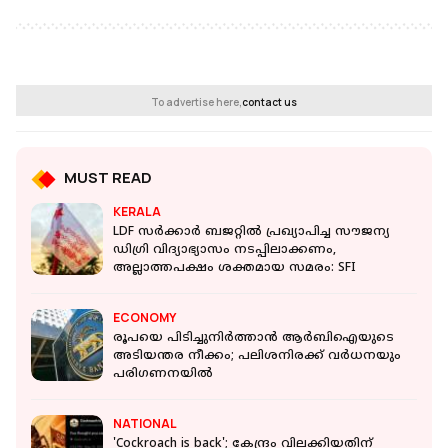
To advertise here,
contact us
MUST READ
KERALA
LDF സർക്കാർ ബജറ്റിൽ പ്രഖ്യാപിച്ച സൗജന്യ
ഡിഗ്രി വിദ്യാഭ്യാസം നടപ്പിലാക്കണം,
അല്ലാത്തപക്ഷം ശക്തമായ സമരം: SFI
ECONOMY
രൂപയെ പിടിച്ചുനിര്‍ത്താന്‍ ആര്‍ബിഐയുടെ
അടിയന്തര നീക്കം; പലിശനിരക്ക് വര്‍ധനയും
പരിഗണനയില്‍
NATIONAL
'Cockroach is back'; കേന്ദ്രം വിലക്കിയതിന്