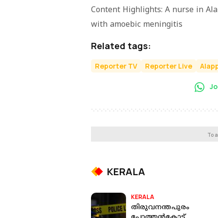
Content Highlights: A nurse in Al
with amoebic meningitis
Related tags:
Reporter TV
Reporter Live
Alap
Jo
To a
KERALA
KERALA
തിരുവനന്തപുരം
പോത്തന്‍കോട്