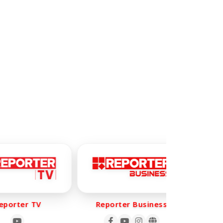
orter TV
Reporter Business
Rep