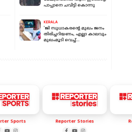
പാപ്പാനെ ചവിട്ടി കൊന്നു
KERALA
'ജി സുധാകരന്റെ മുഖം ജനം
തിരിച്ചറിയണം, എല്ലാ കാലവും
മുഖംമൂടി വെച്ച്
ജീവിക്കാനാവില്ല'- എച്ച് സലാം
er Sports
Reporter Stories
Rep