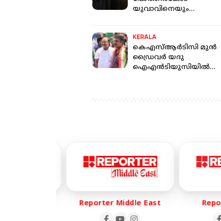
യുവാവിനെയും
യുവതിയെയും മരിച്ച
നിലയില്‍ കണ്ടെത്തി
KERALA
കെഎസ്ആര്‍ടിസി മുന്‍
ഡ്രൈവര്‍ യദു
ഐഎന്‍ടിയുസിയില്‍
ചേര്‍ന്നു
er Life
Reporter Middle East
Report