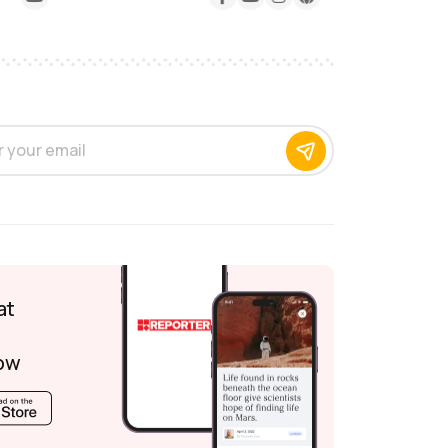
at
ow