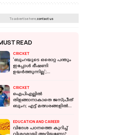
To advertise here,
contact us
MUST READ
CRICKET
'ബുംറയുടെ ഒരൊറ്റ പന്തും
ഇപ്പോൾ ഭീഷണി
ഉയർത്തുന്നില്ല';
താരത്തിന്റെ മോശം
ഫോമിൽ ഇന്ത്യൻ മുൻ
CRICKET
നായകൻ
ഐപിഎല്ലിൽ
തിളങ്ങാനാകാതെ ജസ്പ്രീത്
ബുംറ; എട്ട് മത്സരങ്ങളിൽ
നിന്ന് ആകെയുള്ള
സമ്പാദ്യം രണ്ട് വിക്കറ്റ്
EDUCATION AND CAREER
വിദേശ പഠനത്തെ കുറിച്ച്
വിശദമായി അറിയണോ?