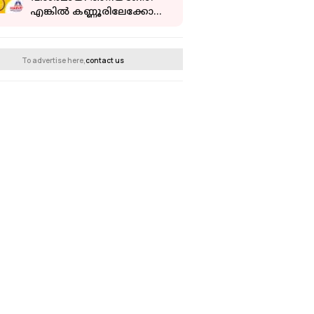
എങ്കിൽ കണ്ണൂരിലേക്കോ
കോഴിക്കോട്ടേക്കോ
പോന്നോളൂ
To advertise here,
contact us