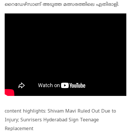
റൈഡേഴ്‌സാണ് അടുത്ത മത്സരത്തിലെ എതിരാളി.
content highlights: Shivam Mavi Ruled Out Due to
Injury; Sunrisers Hyderabad Sign Teenage
Replacement