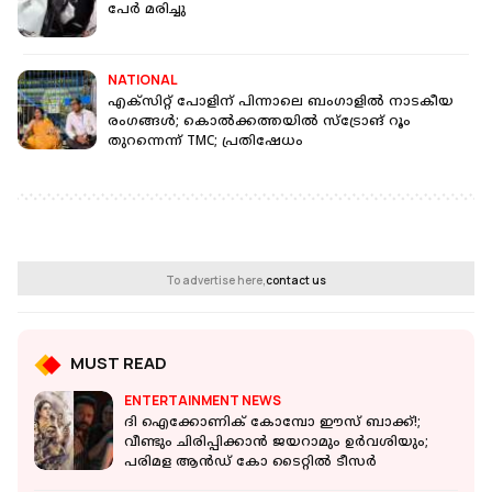
പേർ മരിച്ചു
NATIONAL
എക്‌സിറ്റ് പോളിന് പിന്നാലെ ബംഗാളിൽ നാടകീയ
രംഗങ്ങൾ; കൊൽക്കത്തയിൽ സ്‌ട്രോങ് റൂം
തുറന്നെന്ന് TMC; പ്രതിഷേധം
To advertise here,
contact us
MUST READ
ENTERTAINMENT NEWS
ദി ഐക്കോണിക് കോമ്പോ ഈസ് ബാക്ക്!;
വീണ്ടും ചിരിപ്പിക്കാൻ ജയറാമും ഉർവശിയും;
പരിമള ആൻഡ് കോ ടൈറ്റിൽ ടീസർ