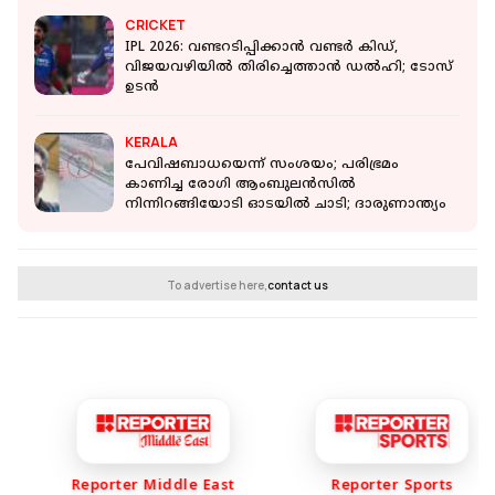
CRICKET
IPL 2026: വണ്ടറടിപ്പിക്കാൻ വണ്ടർ കിഡ്,
വിജയവഴിയിൽ തിരിച്ചെത്താൻ ഡൽഹി; ടോസ്
ഉടൻ
KERALA
പേവിഷബാധയെന്ന് സംശയം; പരിഭ്രമം
കാണിച്ച രോഗി ആംബുലന്‍സില്‍
നിന്നിറങ്ങിയോടി ഓടയില്‍ ചാടി; ദാരുണാന്ത്യം
To advertise here,
contact us
Reporter Middle East
Reporter Sports