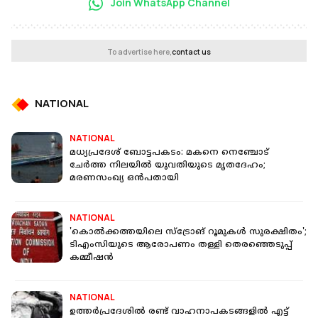
Join WhatsApp Channel
To advertise here,
contact us
NATIONAL
NATIONAL
മധ്യപ്രദേശ് ബോട്ടപകടം: മകനെ നെഞ്ചോട്
ചേര്‍ത്ത നിലയില്‍ യുവതിയുടെ മൃതദേഹം;
മരണസംഖ്യ ഒൻപതായി
NATIONAL
'കൊൽക്കത്തയിലെ സ്ട്രോങ് റൂമുകൾ സുരക്ഷിതം';
ടിഎംസിയുടെ ആരോപണം തള്ളി തെരഞ്ഞെടുപ്പ്
കമ്മീഷൻ
NATIONAL
ഉത്തർപ്രദേശിൽ രണ്ട് വാഹനാപകടങ്ങളിൽ എട്ട്