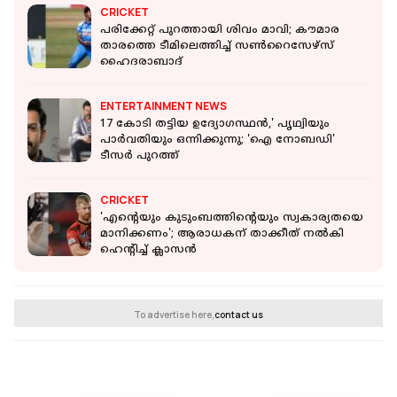
CRICKET
പരിക്കേറ്റ് പുറത്തായി ശിവം മാവി; കൗമാര
താരത്തെ ടീമിലെത്തിച്ച് സണ്‍റൈസേഴ്‌സ്
ഹൈദരാബാദ്
ENTERTAINMENT NEWS
17 കോടി തട്ടിയ ഉദ്യോഗസ്ഥൻ,' പൃഥ്വിയും
പാർവതിയും ഒന്നിക്കുന്നു; 'ഐ നോബഡി'
ടീസർ പുറത്ത്
CRICKET
'എന്റെയും കുടുംബത്തിന്റെയും സ്വകാര്യതയെ
മാനിക്കണം'; ആരാധകന് താക്കീത് നൽകി
ഹെന്റിച്ച് ക്ലാസന്‍
To advertise here,
contact us