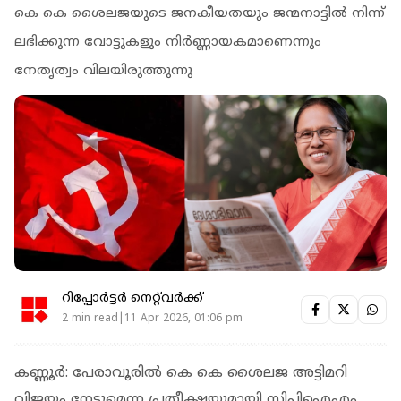
കെ കെ ശൈലജയുടെ ജനകീയതയും ജന്മനാട്ടിൽ നിന്ന്
ലഭിക്കുന്ന വോട്ടുകളും നിർ‌ണ്ണായകമാണെന്നും
നേതൃത്വം വിലയിരുത്തുന്നു
റിപ്പോർട്ടർ നെറ്റ്‌വര്‍ക്ക്‌
2 min read|11 Apr 2026, 01:06 pm
കണ്ണൂർ: പേരാവൂരിൽ കെ കെ ശൈലജ അട്ടിമറി
വിജയം നേടുമെന്ന പ്രതീക്ഷയുമായി സിപിഐഎം.