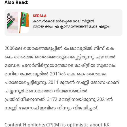
Also Read:
KERALA
കാസർകോട് ഉൾപ്പെടെ നാല് സീറ്റിൽ
വിജയിക്കും; എ ക്ലാസ് മണ്ഡലങ്ങളുടെ എണ്ണം
കൂടുമെന്നും ബിജെപി വിലയിരുത്തൽ
2006ലെ തെരഞ്ഞെടുപ്പിൽ പേരാവൂരിൽ നിന്ന് കെ
കെ ശൈലജ തെരഞ്ഞെടുക്കപ്പെട്ടിരുന്നു. എന്നാൽ
മണ്ഡല പുനർനിർണ്ണയത്തോടെ രാഷ്ട്രീയ സ്വഭാവം
മാറിയ പേരാവൂരിൽ 2011ൽ കെ കെ ശൈലജ
പരാജയപ്പെട്ടിരുന്നു. 2011 മുതൽ സണ്ണി ജോസഫാണ്
പയ്യന്നൂർ മണ്ഡലത്തെ നിയമസഭയിൽ
പ്രതിനിധീക്കുന്നത്. 3172 വോട്ടിനായിരുന്നു 2021ൽ
സണ്ണി ജോസഫ് ഇവിടെ നിന്നും വിജയിച്ചത്.
Content Highlights:CPI(M) is optimistic about KK