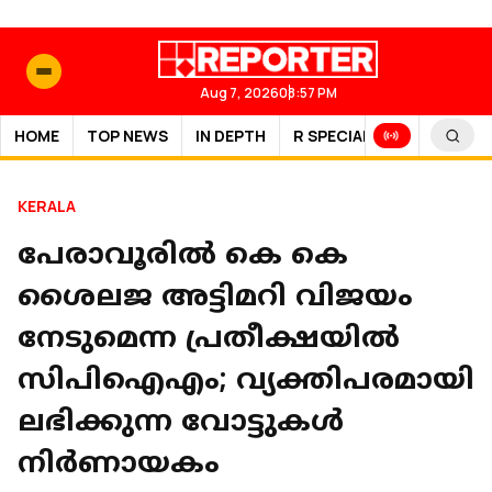
Aug 7, 2026
08:57 PM
HOME
TOP NEWS
IN DEPTH
R SPECIAL
SPORTS
KERALA
പേരാവൂരിൽ കെ കെ
ശൈലജ അട്ടിമറി വിജയം
നേടുമെന്ന പ്രതീക്ഷയിൽ
സിപിഐഎം; വ്യക്തിപരമായി
ലഭിക്കുന്ന വോട്ടുകൾ
നിർണായകം