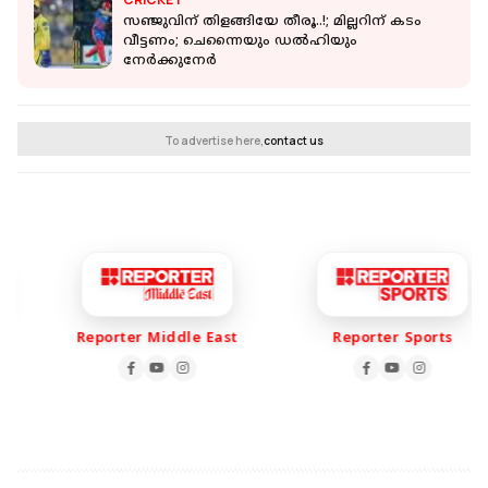
സഞ്ജുവിന് തിളങ്ങിയേ തീരൂ..!; മില്ലറിന് കടം
വീട്ടണം; ചെന്നൈയും ഡൽഹിയും
നേർക്കുനേർ
To advertise here,
contact us
Reporter Middle East
Reporter Sports