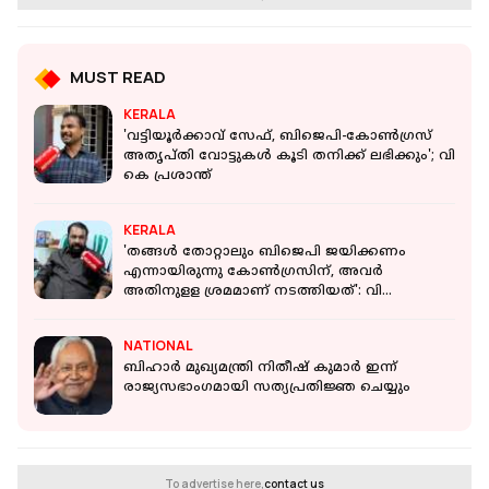
MUST READ
KERALA
'വട്ടിയൂർക്കാവ് സേഫ്, ബിജെപി-കോൺഗ്രസ്
അതൃപ്‌തി വോട്ടുകൾ കൂടി തനിക്ക് ലഭിക്കും'; വി
കെ പ്രശാന്ത്
KERALA
'തങ്ങൾ തോറ്റാലും ബിജെപി ജയിക്കണം
എന്നായിരുന്നു കോൺഗ്രസിന്, അവർ
അതിനുളള ശ്രമമാണ് നടത്തിയത്': വി
ശിവൻകുട്ടി
NATIONAL
ബിഹാര്‍ മുഖ്യമന്ത്രി നിതീഷ് കുമാര്‍ ഇന്ന്
രാജ്യസഭാംഗമായി സത്യപ്രതിജ്ഞ ചെയ്യും
To advertise here,
contact us