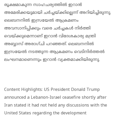
രൂക്ഷമാകുന്ന സാഹചര്യത്തിൽ ഇറാൻ
അമേരിക്കയുമായി ചർച്ചയ്ക്കില്ലെന്ന് അറിയിച്ചിരുന്നു.
ലെബനനിൽ ഇസ്രയേൽ ആക്രമണം
അവസാനിപ്പിക്കും വരെ ചർച്ചകൾ നിർത്തി
വെയ്ക്കുമെന്നാണ് ഇറാൻ വിദേശകാര്യ മന്ത്രി
അബ്ബാസ് അരാ​ഗ്ചി പറഞ്ഞത്. ലെബനനിൽ
ഇസ്രയേൽ നടത്തുന്ന ആക്രമണം വെടിനിർത്തൽ
ലംഘനമാണെന്നും ഇറാൻ വ്യക്തമാക്കിയിരുന്നു.
Content Highlights: US President Donald Trump
announced a Lebanon-Israel ceasefire shortly after
Iran stated it had not held any discussions with the
United States regarding the development