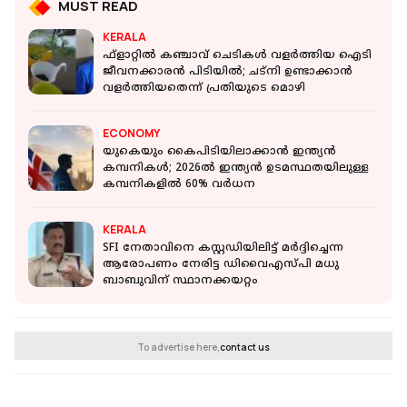
MUST READ
KERALA
ഫ്‌ളാറ്റിൽ കഞ്ചാവ് ചെടികൾ വളർത്തിയ ഐടി
ജീവനക്കാരൻ പിടിയിൽ; ചട്‌നി ഉണ്ടാക്കാൻ
വളർത്തിയതെന്ന് പ്രതിയുടെ മൊഴി
ECONOMY
യുകെയും കൈപിടിയിലാക്കാന്‍ ഇന്ത്യന്‍
കമ്പനികള്‍; 2026ല്‍ ഇന്ത്യന്‍ ഉടമസ്ഥതയിലുള്ള
കമ്പനികളില്‍ 60% വര്‍ധന
KERALA
SFI നേതാവിനെ കസ്റ്റഡിയിലിട്ട് മര്‍ദ്ദിച്ചെന്ന
ആരോപണം നേരിട്ട ഡിവൈഎസ്പി മധു
ബാബുവിന് സ്ഥാനക്കയറ്റം
To advertise here,
contact us