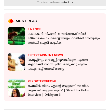
To advertise here,
contact us
MUST READ
FINANCE
കരകയറി വിപണി, സെൻസെക്സിൽ
300ലധികം പോയിന്റ് നേട്ടം: റാലിക്ക് നേതൃത്വം
നൽകി ഐടി സൂചിക
ENTERTAINMENT NEWS
'കറുപ്പിലും വെളുപ്പിലുമായിരുന്ന എന്നെ
കളറാക്കി തന്നെ പ്രിയ മമ്മൂക്ക'; ചിത്രം
പങ്കുവെച്ച് ജോയ് മാത്യു
REPORTER SPECIAL
ഷെയ്ൻ നിഗം എന്റെ ആളാണ് നായിക
ആകാൻ ആഗ്രഹമുണ്ട് | Shraddha Gokul
Interview | Drishyam 3