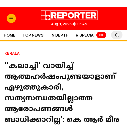
Aug 9, 2026
09:08 AM
HOME
TOP NEWS
IN DEPTH
R SPECIAL
SPORTS
KERALA
''കലാച്ചി' വായിച്ച്
ആത്മഹർഷംപൂണ്ടയാളാണ്
എഴുത്തുകാരി,
സത്യസന്ധതയില്ലാത്ത
ആരോപണങ്ങൾ
ബാധിക്കാറില്ല': കെ ആർ മീര