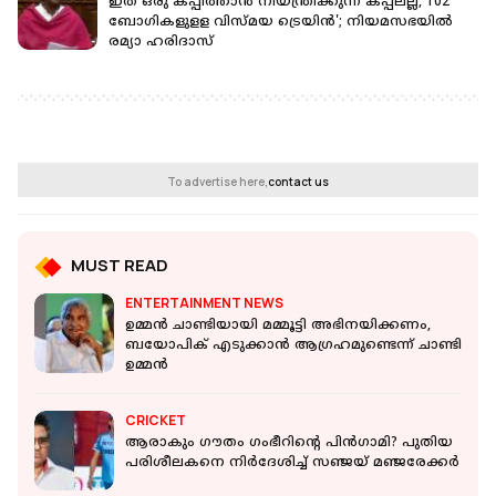
ഇത് ഒരു കപ്പിത്താന്‍ നിയന്ത്രിക്കുന്ന കപ്പലല്ല, 102
ബോഗികളുളള വിസ്മയ ട്രെയിന്‍'; നിയമസഭയില്‍
രമ്യാ ഹരിദാസ്
To advertise here,
contact us
MUST READ
ENTERTAINMENT NEWS
ഉമ്മൻ ചാണ്ടിയായി മമ്മൂട്ടി അഭിനയിക്കണം,
ബയോപിക് എടുക്കാൻ ആഗ്രഹമുണ്ടെന്ന് ചാണ്ടി
ഉമ്മൻ
CRICKET
ആരാകും ഗൗതം ഗംഭീറിന്റെ പിൻഗാമി? പുതിയ
പരിശീലകനെ നിര്‍ദേശിച്ച് സഞ്ജയ് മഞ്ജരേക്കര്‍