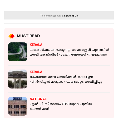
To advertise here,
contact us
MUST READ
KERALA
കാലവര്‍ഷം കനക്കുന്നു; താമരശ്ശേരി ചുരത്തില്‍
മള്‍ട്ടി ആക്‌സില്‍ വാഹനങ്ങള്‍ക്ക് നിയന്ത്രണം
KERALA
സംസ്ഥാനത്തെ മെഡിക്കൽ കോളേജ്
പ്രിന്‍സിപ്പല്‍മാരുടെ സ്ഥലംമാറ്റം മരവിപ്പിച്ചു
NATIONAL
എൽ പി സീതാറാം CBSEയുടെ പുതിയ
ചെയർമാൻ