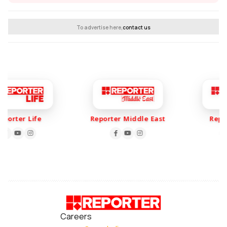
To advertise here,
contact us
orter Life
Reporter Middle East
Reporte
Careers