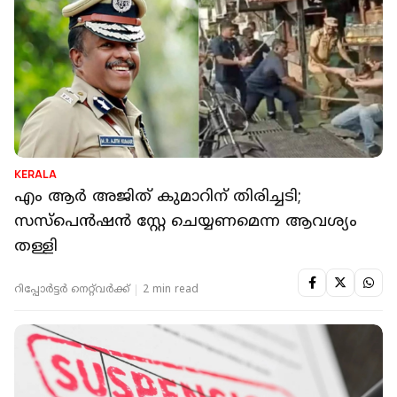
KERALA
എം ആർ അജിത് കുമാറിന് തിരിച്ചടി;
സസ്‌പെൻഷൻ സ്റ്റേ ചെയ്യണമെന്ന ആവശ്യം
തള്ളി
റിപ്പോർട്ടർ നെറ്റ്‌വര്‍ക്ക്‌
2 min read