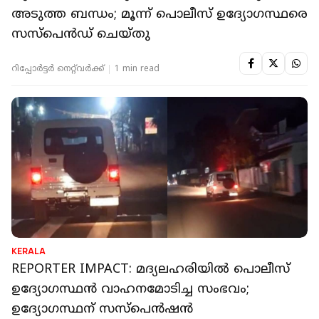
അടുത്ത ബന്ധം; മൂന്ന് പൊലീസ് ഉദ്യോ​ഗസ്ഥരെ
സസ്‌പെൻഡ് ചെയ്തു
റിപ്പോർട്ടർ നെറ്റ്‌വര്‍ക്ക്‌
1 min read
KERALA
REPORTER IMPACT: മദ്യലഹരിയിൽ പൊലീസ്
ഉദ്യോഗസ്ഥൻ വാഹനമോടിച്ച സംഭവം;
ഉദ്യോഗസ്ഥന് സസ്‌പെൻഷൻ