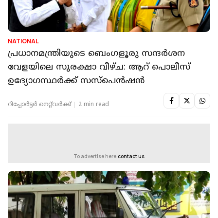
NATIONAL
പ്രധാനമന്ത്രിയുടെ ബെം​ഗളൂരു സന്ദർശന
വേളയിലെ സുരക്ഷാ വീഴ്ച: ആറ് പൊലീസ്
ഉദ്യോ​ഗസ്ഥർക്ക് സസ്പെൻഷൻ
റിപ്പോർട്ടർ നെറ്റ്‌വര്‍ക്ക്‌
2 min read
To advertise here,
contact us