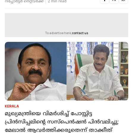
റിപ്പോർട്ടർ നെറ്റ്‌വര്‍ക്ക്‌
2 min read
To advertise here,
contact us
KERALA
മുഖ്യമന്ത്രിയെ വിമർശിച്ച് പോസ്റ്റിട്ട
പ്രിൻസിപ്പലിന്റെ സസ്‌പെൻഷൻ പിൻവലിച്ചു;
മേലാൽ ആവർത്തിക്കരുതെന്ന് താക്കീത്