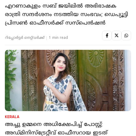
എറണാകുളം സബ് ജയിലില്‍ അഭിഭാഷക
രാത്രി സന്ദര്‍ശനം നടത്തിയ സംഭവം; ഡെപ്യൂട്ടി
പ്രിസണ്‍ ഓഫീസര്‍ക്ക് സസ്‌പെന്‍ഷന്‍
റിപ്പോർട്ടർ നെറ്റ്‌വര്‍ക്ക്‌
1 min read
KERALA
അച്ചു ഉമ്മനെ അധിക്ഷേപിച്ച് പോസ്റ്റ്;
അഡ്മിനിസ്‌ട്രേറ്റീവ് ഓഫീസറായ ഇടത്