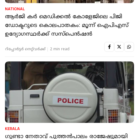
NATIONAL
ആർജി കർ മെഡിക്കൽ കോളേജിലെ പിജി
ഡോക്ടറുടെ കൊലപാതകം: മൂന്ന് ഐപിഎസ്
ഉദ്യോഗസ്ഥർക്ക് സസ്‌പെൻഷൻ
റിപ്പോർട്ടർ നെറ്റ്‌വര്‍ക്ക്‌
2 min read
KERALA
ഗുണ്ടാ നേതാവ് പുത്തൻപാലം രാജേഷുമായി