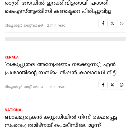
KERALA
തിരു. ലോ കോളേജിൽ അനധികൃതമായി
സ്തൂപം; നാല് SFI നേതാക്കൾക്ക്
സസ്‌പെൻഷൻ; നിർമ്മിതി പൊളിക്കാൻ
നിർദേശം
റിപ്പോർട്ടർ നെറ്റ്‌വര്‍ക്ക്‌
2 min read