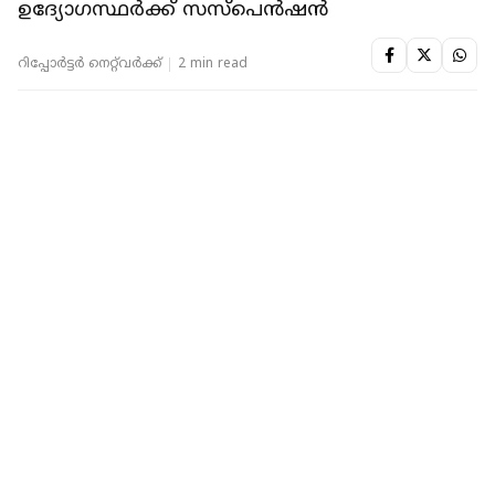
KERALA
ചൊവ്വന്നൂരിൽ വീണ്ടും നടപടി; വർഗീസ്
ചൊവ്വന്നൂരിനെ കോൺഗ്രസിന്റെ പ്രാഥമിക
അംഗത്വത്തിൽ നിന്ന് സസ്‌പെൻഡ് ചെയ്തു
റിപ്പോർട്ടർ നെറ്റ്‌വര്‍ക്ക്‌
2 min read
KERALA
‌ടിക്കറ്റ് തുക നൽകാൻ വൈകി; യുവതിയെ