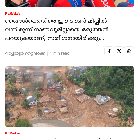
KERALA
ഞങ്ങൾക്കെതിരെ ഈ ടൗൺഷിപ്പിൽ
വന്നിരുന്ന് നാണവുമില്ലാതെ ഒരുത്തൻ
പറയുകയാണ്, സതീശനായിരിക്കും
തള്ളിവിട്ടത്: വി വസീഫ്
റിപ്പോർട്ടർ നെറ്റ്‌വര്‍ക്ക്‌
1 min read
KERALA