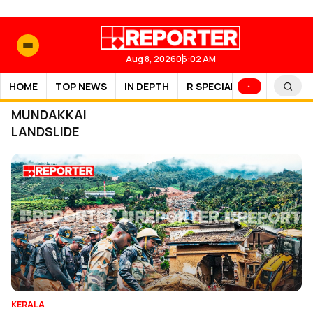
Aug 8, 2026
06:02 AM
HOME
TOP NEWS
IN DEPTH
R SPECIAL
SPORTS
MUNDAKKAI
LANDSLIDE
KERALA