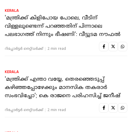
KERALA
'മന്ത്രിക്ക് കിളിപോയ പോലെ, വീടിന്
വിള്ളലുണ്ടെന്ന് പറഞ്ഞതിന് പിന്നാലെ
പലഭാഗത്ത് നിന്നും ഭീഷണി': വീട്ടുടമ നൗഫല്‍
റിപ്പോർട്ടർ നെറ്റ്‌വര്‍ക്ക്‌
2 min read