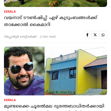
KERALA
വയനാട് ടൗൺഷിപ്പ്: ഏഴ് കുടുംബങ്ങൾക്ക്
താക്കോൽ കൈമാറി
റിപ്പോർട്ടർ നെറ്റ്‌വര്‍ക്ക്‌
2 min read
KERALA
മുണ്ടക്കൈ-ചൂരല്‍മല ദുരന്തബാധിതര്‍ക്കായി