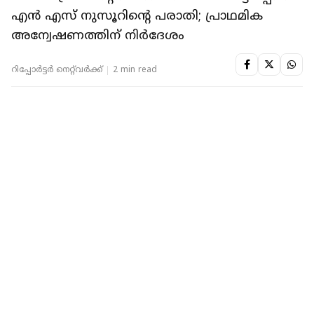
KERALA
വയനാട് ടൗണ്‍ഷിപ്പ്: നിര്‍മാണം
അവസാനഘട്ടത്തില്‍ എത്തിയ വീടുകളില്‍
വിള്ളല്‍, ചോര്‍ച്ച; ആശങ്കയില്‍
ദുരന്തബാധിതര്‍
റിപ്പോർട്ടർ നെറ്റ്‌വര്‍ക്ക്‌
1 min read
KERALA
'വയനാട് ഫണ്ട് വിവാദം ഗുണം ചെയ്തു,