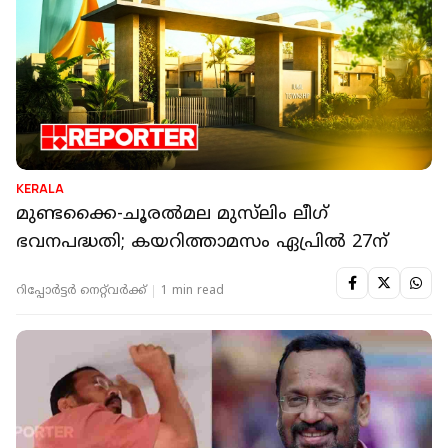
KERALA
മുണ്ടക്കൈ-ചൂരല്‍മല മുസ്‌ലിം ലീഗ്
ഭവനപദ്ധതി; കയറിത്താമസം ഏപ്രില്‍ 27ന്
റിപ്പോർട്ടർ നെറ്റ്‌വര്‍ക്ക്‌
1 min read