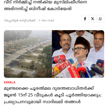
വീട് നിർമ്മിച്ച് നൽകിയ മുസ്‌ലിംലീഗിനെ
അഭിനന്ദിച്ച് ബിനീഷ് കോടിയേരി
റിപ്പോർട്ടർ നെറ്റ്‌വര്‍ക്ക്‌
1 min read
KERALA
മുണ്ടക്കൈ-ചൂരൽമല ദുരന്തബാധിതർക്ക്
ജൂൺ 15ന് 25 വീടുകൾ കൂടി പൂർത്തിയാക്കും;
പ്രഖ്യാപനവുമായി സാദിഖലി തങ്ങൾ