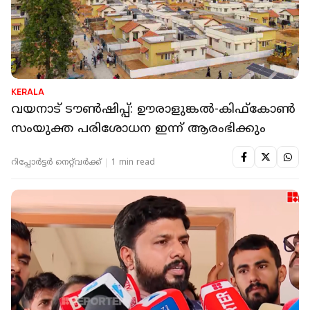
KERALA
വയനാട് ടൗണ്‍ഷിപ്പ്: ഊരാളുങ്കല്‍-കിഫ്കോണ്‍
സംയുക്ത പരിശോധന ഇന്ന് ആരംഭിക്കും
റിപ്പോർട്ടർ നെറ്റ്‌വര്‍ക്ക്‌
1 min read