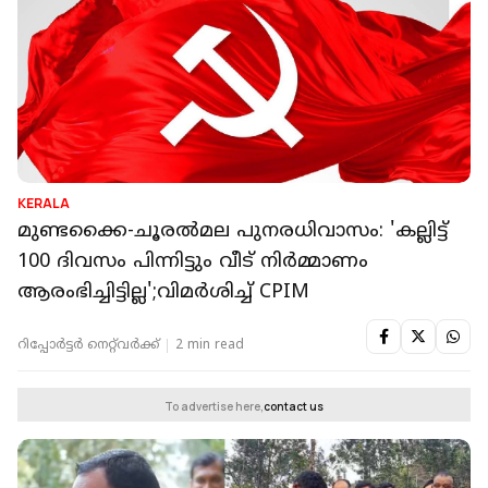
KERALA
മുണ്ടക്കൈ-ചൂരൽമല പുനരധിവാസം: 'കല്ലിട്ട്
100 ദിവസം പിന്നിട്ടും വീട് നിർമ്മാണം
ആരംഭിച്ചിട്ടില്ല';വിമർശിച്ച് CPIM
റിപ്പോർട്ടർ നെറ്റ്‌വര്‍ക്ക്‌
2 min read
To advertise here,
contact us