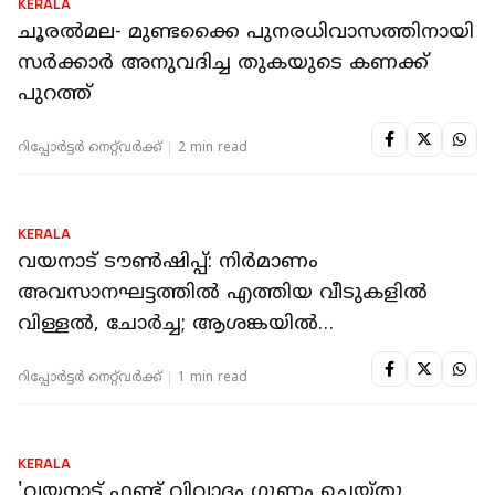
KERALA
'മന്ത്രിക്ക് എന്താ വയ്യേ, തെരഞ്ഞെടുപ്പ്
കഴിഞ്ഞപ്പോഴേക്കും മാനസിക തകരാർ
സംഭവിച്ചോ'; കെ രാജനെ പരിഹസിച്ച് ജനീഷ്
റിപ്പോർട്ടർ നെറ്റ്‌വര്‍ക്ക്‌
2 min read