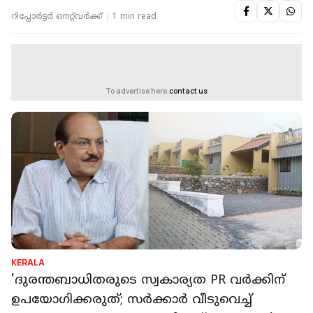
റിപ്പോർട്ടർ നെറ്റ്‌വര്‍ക്ക്‌
1 min read
To advertise here,
contact us
KERALA
'ദുരന്തബാധിതരുടെ സ്വകാര്യത PR വര്‍ക്കിന്
ഉപയോഗിക്കരുത്; സർക്കാർ വീടുവെച്ച്