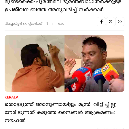
മുണ്ടക്കൈ-ചൂരല്‍മല ദുരന്തബാധിതര്‍ക്കുള്ള
ഉപജീവന ബത്ത അനുവദിച്ച് സര്‍ക്കാര്‍
റിപ്പോർട്ടർ നെറ്റ്‌വര്‍ക്ക്‌
1 min read
KERALA
തൊട്ടടുത്ത് ഞാനുണ്ടായിട്ടും മന്ത്രി വിളിച്ചില്ല;
നേരിടുന്നത് കടുത്ത സൈബര്‍ ആക്രമണം:
നൗഫല്‍