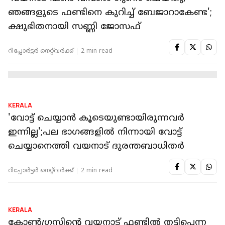
KERALA
ചൂരല്‍മല- മുണ്ടക്കൈ പുനരധിവാസത്തിനായി
സര്‍ക്കാര്‍ അനുവദിച്ച തുകയുടെ കണക്ക്
പുറത്ത്
റിപ്പോർട്ടർ നെറ്റ്‌വര്‍ക്ക്‌
2 min read