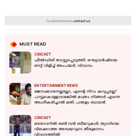
To advertise here,
contact us
MUST READ
CRICKET
ഫീൽഡിങ് തടസ്സപ്പെടുത്തി; രഘുവന്‍ഷിയെ
ഔട്ട് വിളിച്ച് അംപയര്‍; വിവാദം
ENTERTAINMENT NEWS
ഭജനക്കാരനല്ലല്ലോ, എന്റെ നിറം കറുപ്പല്ലേ?
പാട്ടുകൊള്ളാമെങ്കിൽ മാത്രം നിങ്ങൾ എന്നെ
അംഗീകരിച്ചാൽ മതി; പന്തളം ബാലൻ
CRICKET
ഒരോവറിൽ രണ്ട് വൻ ബീമറുകൾ; ത്യാഗിയെ
വിലക്കാത്ത അമ്പയറുടെ തീരുമാനം
വിവാദത്തിൽ