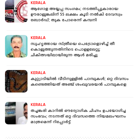
KERALA
ആഗോള അയ്യപ്പ സംഗമം; നടത്തിപ്പുകാരായ
ഊരാളുങ്കലിന് 55 ലക്ഷം കൂടി നല്‍കി ദേവസ്വം
ബോര്‍ഡ്; തുക പോരെന്ന് കമ്പനി
KERALA
സുഹൃത്തായ സ്ത്രീയെ പെട്രോളൊഴിച്ച് തീ
കൊളുത്തുന്നതിനിടെ പൊളളലേറ്റു;
ചികിത്സയിലായിരുന്ന ആള്‍ മരിച്ചു
KERALA
കുറ്റ്യാടിയില്‍ വീടിനുളളില്‍ പാമ്പുകള്‍; ഒറ്റ ദിവസം
കണ്ടെത്തിയത് അഞ്ച് ശംഖുവരയൻ പാമ്പുകളെ
KERALA
തച്ചങ്കരി കാറിൽ ഔദ്യോഗിക ചിഹ്നം ഉപയോഗിച്ച
സംഭവം; നടന്നത് ഒറ്റ ദിവസത്തെ നിയമലംഘനം
മാത്രമെന്ന് റിപ്പോർട്ട്