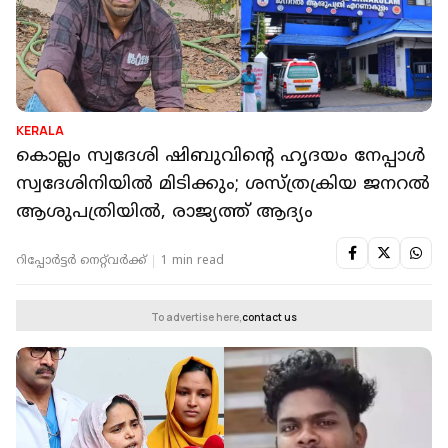
KERALA
കൊല്ലം സ്വദേശി ഷിബുവിന്റെ ഹൃദയം നേപ്പാൾ
സ്വദേശിനിയിൽ മിടിക്കും; ശസ്ത്രക്രിയ ജനറൽ
ആശുപത്രിയിൽ, രാജ്യത്ത് ആദ്യം
റിപ്പോർട്ടർ നെറ്റ്‌വര്‍ക്ക്‌
1 min read
To advertise here,
contact us