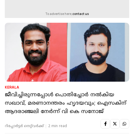
To advertise here,
contact us
KERALA
ജീവിച്ചിരുന്നപ്പോള്‍ പൊതിച്ചോര്‍ നല്‍കിയ
സഖാവ്, മരണാനന്തരം ഹൃദയവും; ഐസകിന്
ആദരാഞ്ജലി നേര്‍ന്ന് വി കെ സനോജ്
റിപ്പോർട്ടർ നെറ്റ്‌വര്‍ക്ക്‌
2 min read