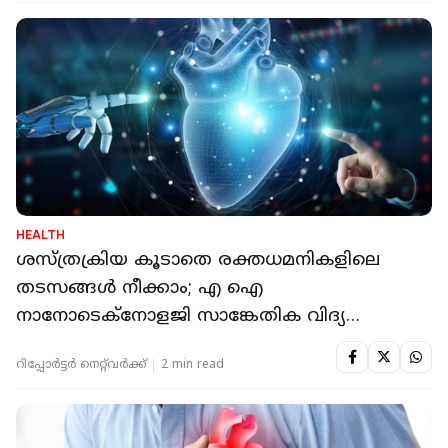
HEALTH
ശസ്ത്രക്രിയ കൂടാതെ രക്തധമനികളിലെ
തടസങ്ങള്‍ നീക്കാം; എ ഐ
നാനോടെക്‌നോളജി സാങ്കേതിക വിദ്യ
പരീക്ഷിക്കാം
റിപ്പോർട്ടർ നെറ്റ്‌വര്‍ക്ക്‌
2 min read