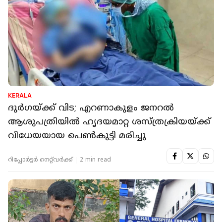
KERALA
ദുർഗയ്ക്ക് വിട; എറണാകുളം ജനറല്‍
ആശുപത്രിയില്‍ ഹൃദയമാറ്റ ശസ്ത്രക്രിയയ്ക്ക്
വിധേയയായ പെണ്‍കുട്ടി മരിച്ചു
റിപ്പോർട്ടർ നെറ്റ്‌വര്‍ക്ക്‌
2 min read