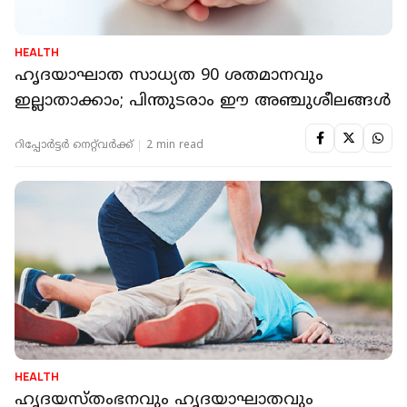
HEALTH
ഹൃദയാഘാത സാധ്യത 90 ശതമാനവും
ഇല്ലാതാക്കാം; പിന്തുടരാം ഈ അഞ്ചുശീലങ്ങൾ
റിപ്പോർട്ടർ നെറ്റ്‌വര്‍ക്ക്‌
2 min read
HEALTH
ഹൃദയസ്തംഭനവും ഹൃദയാഘാതവും