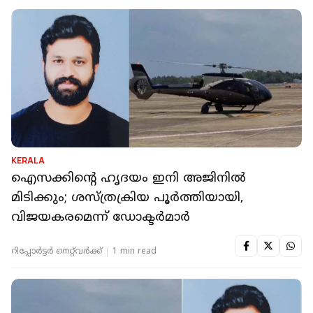
KERALA
ഐസക്കിന്‍റെ ഹൃദയം ഇനി അജിനില്‍
മിടിക്കും; ശസ്ത്രക്രിയ പൂർത്തിയായി,
വിജയകരമെന്ന് ഡോക്ടർമാർ
റിപ്പോർട്ടർ നെറ്റ്‌വര്‍ക്ക്‌
1 min read