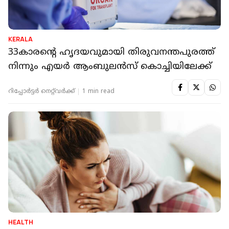
KERALA
33കാരന്‍റെ ഹൃദയവുമായി തിരുവനന്തപുരത്ത്
നിന്നും എയർ ആംബുലൻസ് കൊച്ചിയിലേക്ക്
റിപ്പോർട്ടർ നെറ്റ്‌വര്‍ക്ക്‌
1 min read
HEALTH