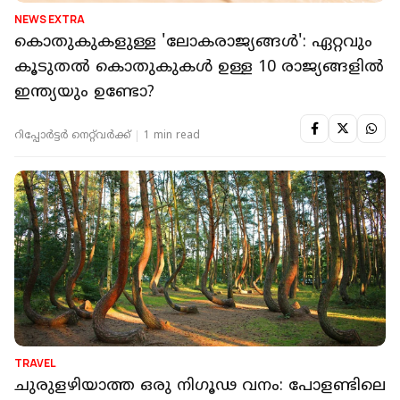
NEWS EXTRA
കൊതുകുകളുള്ള 'ലോകരാജ്യങ്ങൾ': ഏറ്റവും
കൂടുതൽ കൊതുകുകൾ ഉള്ള 10 രാജ്യങ്ങളിൽ
ഇന്ത്യയും ഉണ്ടോ?
റിപ്പോർട്ടർ നെറ്റ്‌വര്‍ക്ക്‌
1 min read
TRAVEL
ചുരുളഴിയാത്ത ഒരു നിഗൂഢ വനം: പോളണ്ടിലെ