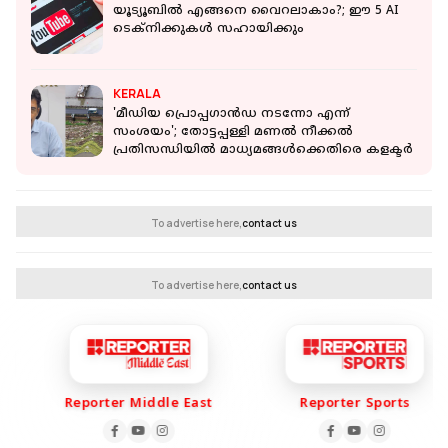
യൂട്യൂബില്‍ എങ്ങനെ വൈറലാകാം?; ഈ 5 AI
ടെക്‌നിക്കുകള്‍ സഹായിക്കും
KERALA
'മീഡിയ പ്രൊപ്പഗാന്‍ഡ നടന്നോ എന്ന്
സംശയം'; തോട്ടപ്പള്ളി മണൽ നീക്കൽ
പ്രതിസന്ധിയിൽ മാധ്യമങ്ങൾക്കെതിരെ കളക്ടർ
To advertise here,
contact us
To advertise here,
contact us
Reporter Middle East
Reporter Sports