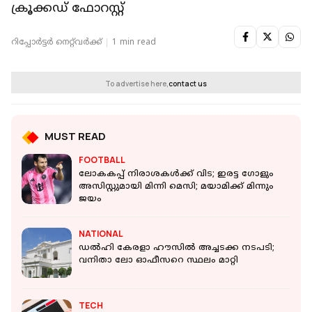
ക്രൂക്കഡ് ഫോറസ്റ്റ്
റിപ്പോർട്ടർ നെറ്റ്‌വര്‍ക്ക്‌
1 min read
To advertise here,
contact us
MUST READ
FOOTBALL
ലോകകപ്പ് നിരാശകൾക്ക് വിട; ഇരട്ട ഗോളും
അസിസ്റ്റുമായി മിന്നി മെസി; മയാമിക്ക് മിന്നും
ജയം
NATIONAL
ഡൽഹി കേരളാ ഹൗസില്‍ അച്ചടക്ക നടപടി;
വനിതാ ലോ ഓഫീസറെ സ്ഥലം മാറ്റി
TECH