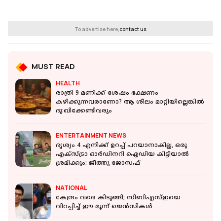
To advertise here,
contact us
MUST READ
HEALTH
രാത്രി 9 മണിക്ക് ശേഷം ഭക്ഷണം
കഴിക്കുന്നവരാണോ? ആ ശീലം മാറ്റിയില്ലെങ്കില്‍
ദു:ഖിക്കേണ്ടിവരും
ENTERTAINMENT NEWS
ദൃശ്യം 4 എനിക്ക് ഉറപ്പ് പറയാനാകില്ല, ഒരു
എക്സ്ട്രാ ഓർഡിനറി ഐഡിയ കിട്ടിയാൽ
ശ്രമിക്കും: ജീത്തു ജോസഫ്
NATIONAL
കേന്ദ്രം വരെ കിടുങ്ങി; സിബിഎസ്ഇയെ
വിറപ്പിച്ച് ഈ മൂന്ന് ജെന്‍സികള്‍