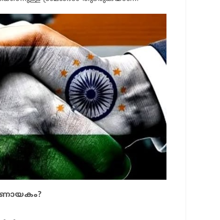
നിർണായകം?