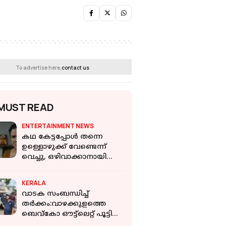
To advertise here,
contact us
MUST READ
ENTERTAINMENT NEWS
കഥ കേട്ടപ്പോൾ തന്നെ
ഉള്ളൊഴുക്ക് വേണ്ടെന്ന്
വെച്ചു, ഒഴിവാക്കാനായി
പ്രതിഫലം കൂടുതൽ
ചോദിച്ചു; ഉർവശി
KERALA
വാടക സംബന്ധിച്ച്
തർക്കം:വാഴക്കുളത്തെ
ബെവ്‌കോ ഔട്ട്‌ലെറ്റ് പൂട്ടി
കെട്ടിടഉടമ,പൂട്ടുതകർത്ത്