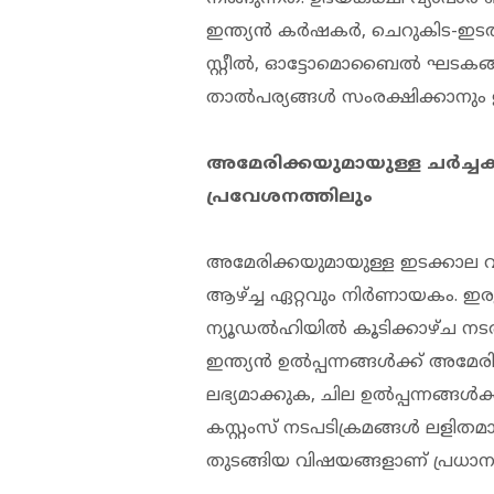
ഇന്ത്യൻ കർഷകർ, ചെറുകിട-ഇടത
സ്റ്റീൽ, ഓട്ടോമൊബൈൽ ഘടകങ്ങ
താൽപര്യങ്ങൾ സംരക്ഷിക്കാനും ഇന
അമേരിക്കയുമായുള്ള ചർച്ചക
പ്രവേശനത്തിലും
അമേരിക്കയുമായുള്ള ഇടക്കാല 
ആഴ്ച്ച ഏറ്റവും നിർണായകം. ഇര
ന്യൂഡൽഹിയിൽ കൂടിക്കാഴ്ച നടത
ഇന്ത്യൻ ഉൽപ്പന്നങ്ങൾക്ക് അ
ലഭ്യമാക്കുക, ചില ഉൽപ്പന്നങ്ങ
കസ്റ്റംസ് നടപടിക്രമങ്ങൾ ലളിത
തുടങ്ങിയ വിഷയങ്ങളാണ് പ്രധാനമായ