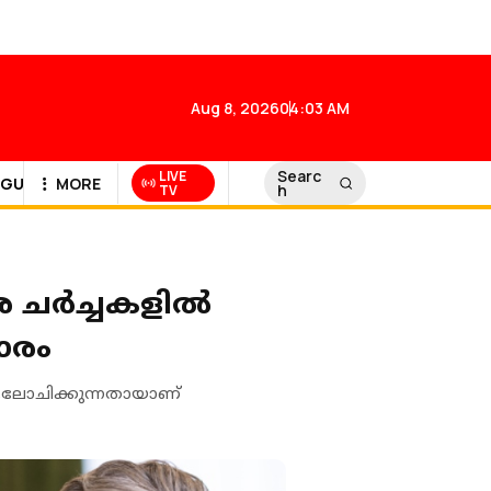
Aug 8, 2026
04:03 AM
Searc
LIVE
GULF NEWS
MORE
h
TV
ാര ചർച്ചകളിൽ
ാരം
ആലോചിക്കുന്നതായാണ്