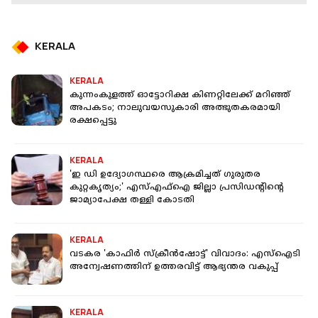
KERALA
KERALA
കുന്നംകുളത്ത് ഓട്ടോറിക്ഷ കിണറ്റിലേക്ക് മറിഞ്ഞ്
അപകടം; നാലുവയസുകാരി അത്ഭുതകരമായി
രക്ഷപ്പെട്ടു
KERALA
'ഇ ഡി ഉദ്യോഗസ്ഥരെ ആക്രമിച്ചത് ​ഗുരുതര
കുറ്റകൃത്യം;' എസ്എഫ്ഐ ജില്ലാ പ്രസിഡന്റിൻ്റെ
ജാമ്യാപേക്ഷ തള്ളി കോടതി
KERALA
വടകര 'കാഫിർ സ്ക്രീൻഷോട്ട്' വിവാദം: എസ്ഐടി
അന്വേഷണത്തിന് ഉത്തരവിട്ട് ആഭ്യന്തര വകുപ്പ്
KERALA