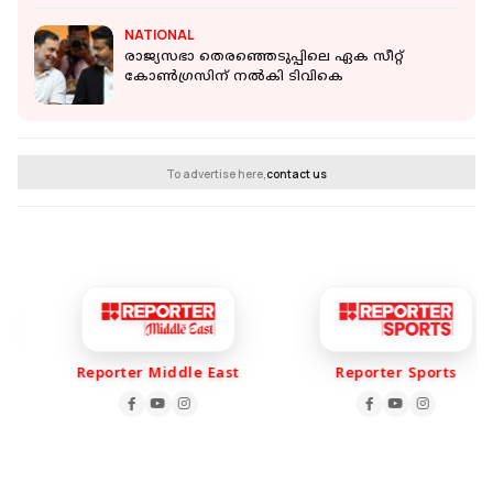
NATIONAL
രാജ്യസഭാ തെരഞ്ഞെടുപ്പിലെ ഏക സീറ്റ്
കോൺ​ഗ്രസിന് നൽകി ടിവികെ
To advertise here,
contact us
Reporter Middle East
Reporter Sports