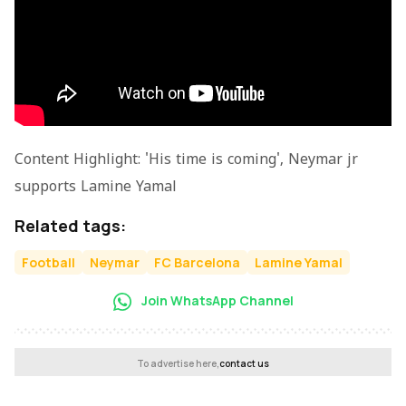
Content Highlight: 'His time is coming', Neymar jr
supports Lamine Yamal
Related tags:
Football
Neymar
FC Barcelona
Lamine Yamal
Join WhatsApp Channel
To advertise here,
contact us