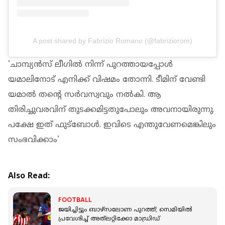
A post shared by Fabrizio Romano (@fabriziorom)
'ചാമ്പ്യന്‍സ് ലീഗില്‍ നിന്ന് പുറത്തായപ്പോള്‍
യമാലിനോട് എനിക്ക് വിഷമം തോന്നി. ടീമിന് വേണ്ടി
യമാല്‍ തന്റെ സര്‍വസ്വവും നല്‍കി. ആ
തിരിച്ചുവരവിന് തുടക്കമിട്ടതുപോലും അവനായിരുന്നു.
പക്ഷേ ഇത് ഫുട്‌ബോള്‍. ഇവിടെ എന്തുവേണമെങ്കിലും
സംഭവിക്കാം'
Also Read:
FOOTBALL
ജയിച്ചിട്ടും ബാഴ്‌സലോണ പുറത്ത്; സെമിയിൽ
പ്രവേശിച്ച് അത്‌ലറ്റിക്കോ മാഡ്രിഡ്