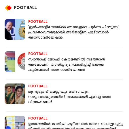
FOOTBALL
FOOTBALL
'ഇൻഫാന്‍റിനോയ്ക്ക് ഞങ്ങളുടെ പൂര്‍ണ പിന്തുണ';
പ്രസ്താവനയുമായി അർജന്‍റീന ഫുട്ബോൾ
അസോസിയേഷൻ
FOOTBALL
സന്തോഷ് ട്രോഫി കേരളത്തിൽ നടത്താൻ
ആലോചന; താൽപ്പര്യം പ്രകടിപ്പിച്ച് കേരള
ഫുട്ബോൾ അസോസിയേഷൻ
FOOTBALL
മുണ്ടുടുത്ത് മെസ്സിയും മലിംഗയും;
സമൂഹമാധ്യമത്തിൽ തരംഗമായി എഐ താര
വിവാഹങ്ങൾ
FOOTBALL
ഉഗാണ്ടയിൽ ദേശീയ ഫുട്ബോൾ താരം കൊല്ലപ്പെട്ടു;