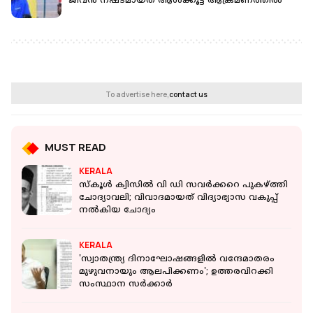
ജീവൻ നഷ്ടമായത് ആൾക്കൂട്ട ആക്രമണത്തിൽ
To advertise here,
contact us
MUST READ
KERALA
സ്‌കൂള്‍ ക്വിസില്‍ വി ഡി സവര്‍ക്കറെ പുകഴ്ത്തി
ചോദ്യാവലി; വിവാദമായത് വിദ്യാഭ്യാസ വകുപ്പ്
നല്‍കിയ ചോദ്യം
KERALA
'സ്വാതന്ത്ര്യ ദിനാഘോഷങ്ങളിൽ വന്ദേമാതരം
മുഴുവനായും ആലപിക്കണം'; ഉത്തരവിറക്കി
സംസ്ഥാന സർക്കാർ